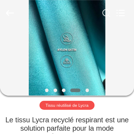
2019
-
2026
SEVNNA
TEXTILE.
All
Rights
Reserved.
MAISON
PRODUITS
VR
SHOW
AU
SUJET
Tissu réutilisé de Lycra
DE
Le tissu Lycra recyclé respirant est une
NOUS
solution parfaite pour la mode