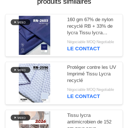
produits similaires
PLAN
DU
160 gm 67% de nylon
recyclé RB + 33% de
SITE
lycra Tissu lycra
recyclé RN-2603
Négociable MOQ:Negotiable
PRIVACY
LE CONTACT
POLICY
Protéger contre les UV
Imprimé Tissu Lycra
recyclé
Négociable MOQ:Negotiable
LE CONTACT
Tissu lycra
antimicrobien de 152