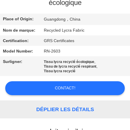
écologique
VISITE
Place of Origin:
D'USINE
Guangdong，China
Nom de marque:
Recycled Lycra Fabric
CONTRÔLE
Certification:
GRS Certificates
DE
Model Number:
RN-2603
QUALITÉ
Surligner:
,
Tissu lycra recyclé écologique
,
Tissu de lycra recyclé respirant
Tissu lycra recyclé
CONTACTEZ-
NOUS
CONTACT!
NOUVELLES
DÉPLIER LES DÉTAILS
CAS