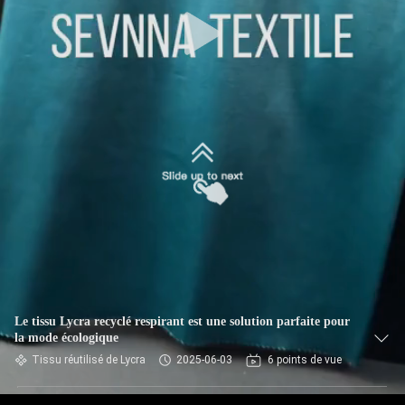
VISITE
D'USINE
CONTRÔLE
DE
QUALITÉ
CONTACTEZ-
NOUS
NOUVELLES
Le tissu Lycra recyclé respirant est une solution parfaite pour
la mode écologique
Tissu réutilisé de Lycra
2025-06-03
6 points de vue
CAS