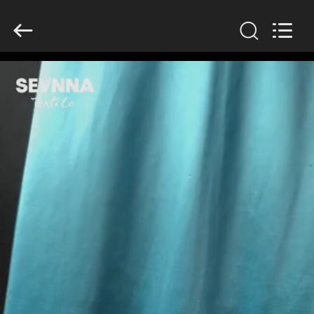
2019
-
2026
SEVNNA
TEXTILE.
All
Rights
Reserved.
MAISON
PRODUITS
VR
SHOW
AU
SUJET
DE
NOUS