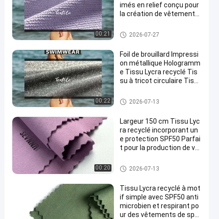
imés en relief conçu pour
la création de vêtements
de sport et de maillots de
bain
Tissu réutilisé de Lycra
00:21
2026-07-27
Foil de brouillard Impressi
on métallique Hologramm
e Tissu Lycra recyclé Tis
su à tricot circulaire Tiss
u à étirement doux Convi
ent pour le port sportif Co
Tissu réutilisé de Lycra
00:22
2026-07-13
stumes de bain et vêtem
ents de loisirs
Largeur 150 cm Tissu Lyc
ra recyclé incorporant un
e protection SPF50 Parfai
t pour la production de vê
tements de sport et de m
aillots de bain écologique
Tissu réutilisé de Lycra
00:20
2026-07-13
s
Tissu Lycra recyclé à mot
if simple avec SPF50 anti
microbien et respirant po
ur des vêtements de spor