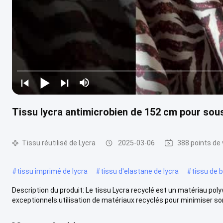
Tissu lycra antimicrobien de 152 cm pour so
Tissu réutilisé de Lycra
2025-03-06
388 points de
#
tissu imprimé de lycra
#
tissu d'elastane de lycra
#
tissu de b
Description du produit: Le tissu Lycra recyclé est un matériau pol
exceptionnels.utilisation de matériaux recyclés pour minimiser son 