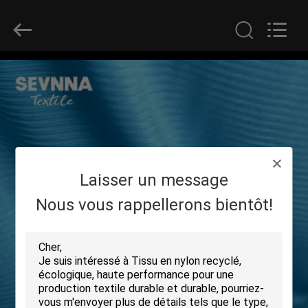
2019
-
2026
SEVNNA
TEXTILE.
All
Rights
Reserved.
MAISON
PRODUITS
VR
Laisser un message
SHOW
Nous vous rappellerons bientôt!
AU
SUJET
DE
NOUS