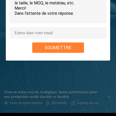
VISITE
D'USINE
CONTRÔLE
DE
SOUMETTRE
QUALITÉ
CONTACTEZ-
NOUS
NOUVELLES
Tissu en nylon recyclé, écologique, haute performance pour
une production textile durable et durable
Tissu en nylon réutilisé
2025-04-02
4 points de vue
CAS