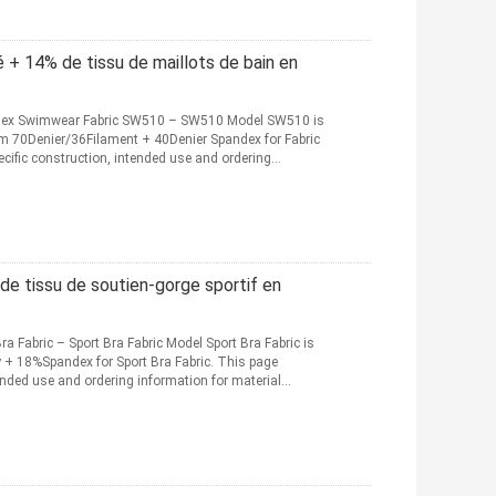
+ 14% de tissu de maillots de bain en
dex Swimwear Fabric SW510 – SW510 Model SW510 is
om 70Denier/36Filament + 40Denier Spandex for Fabric
cific construction, intended use and ordering
e tissu de soutien-gorge sportif en
 Fabric – Sport Bra Fabric Model Sport Bra Fabric is
 + 18%Spandex for Sport Bra Fabric. This page
tended use and ordering information for material