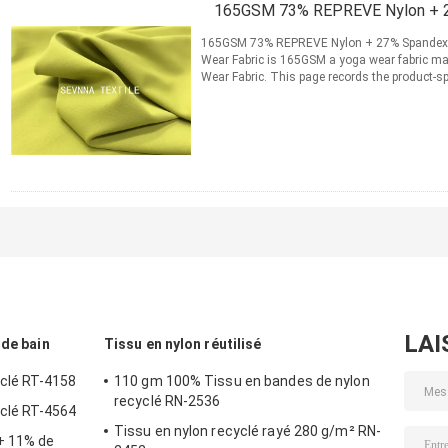
165GSM 73% REPREVE Nylon + 27
165GSM 73% REPREVE Nylon + 27% Spandex Y
Wear Fabric is 165GSM a yoga wear fabric 
Wear Fabric. This page records the product-sp
information for material ...
Lire la suite
CONTACT
LAI
 de bain
Tissu en nylon réutilisé
yclé RT-4158
110 gm 100% Tissu en bandes de nylon
recyclé RN-2536
yclé RT-4564
Tissu en nylon recyclé rayé 280 g/m² RN-
+ 11% de