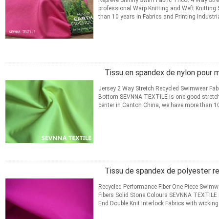
Repreve Shinny Swim Fabric Tricot 4 Way Str
professional Warp Knitting and Weft Knitting 
than 10 years in Fabrics and Printing Industr
Digital Printing ...
Lire la suite
CONTACT
Tissu en spandex de nylon pour m
Jersey 2 Way Stretch Recycled Swimwear Fabri
Bottom​ SEVNNA TEXTILE is one good stretch
center in Canton China, we have more than 10 
Swimwear, Activewear, ...
Lire la suite
CONTACT
Tissu de spandex de polyester r
Recycled Performance Fiber One Piece Swimwea
Fibers Solid Stone Colours SEVNNA TEXTILE is 
End Double Knit Interlock Fabrics with wicking
Running Gear ...
Lire la suite