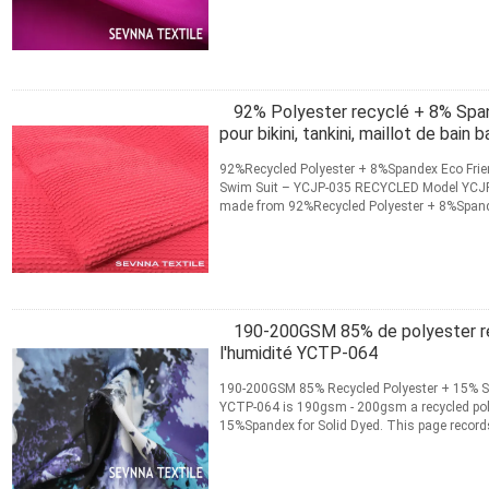
CONTACT
92% Polyester recyclé + 8% Span
pour bikini, tankini, maillot de bain
92%Recycled Polyester + 8%Spandex Eco Frien
Swim Suit – YCJP-035 RECYCLED Model YCJP-
made from 92%Recycled Polyester + 8%Spandex
records the product...
Lire la suite
CONTACT
190-200GSM 85% de polyester re
l'humidité YCTP-064
190-200GSM 85% Recycled Polyester + 15% S
YCTP-064 is 190gsm - 200gsm a recycled pol
15%Spandex for Solid Dyed. This page records
ordering information ...
Lire la suite
CONTACT