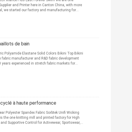
etch Xlance Plus Last Forever Swim We are one
Supplier and Printer here in Canton China, with more
ial, we started our factory and manufacturing for
aillots de bain
c Polyamide Elastane Solid Colors Bikini Top Bikini
 fabric manufacturer and R&D fabric development
years experienced in stretch fabric markets for
ecyclé à haute performance
r Polyester Spandex Fabric Sorbtek Unifi Wicking
the one knitting mill and printed factory for High
 and Supportive Control for Activewear, Sportswear,