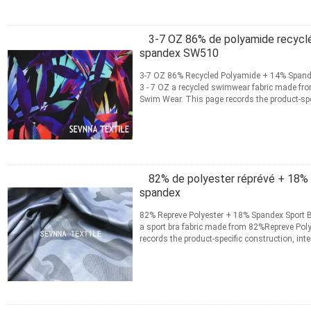
3-7 OZ 86% de polyamide recyclé 
spandex SW510
3-7 OZ 86% Recycled Polyamide + 14% Span
3 - 7 OZ a recycled swimwear fabric made fr
Swim Wear. This page records the product-spe
information for material ...
Lire la suite
CONTACT
82% de polyester réprévé + 18% d
spandex
82% Repreve Polyester + 18% Spandex Sport Bra
a sport bra fabric made from 82%Repreve Poly
records the product-specific construction, in
selection. Product ...
Lire la suite
CONTACT