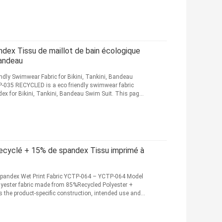
dex Tissu de maillot de bain écologique
 bandeau
dly Swimwear Fabric for Bikini, Tankini, Bandeau
035 RECYCLED is a eco friendly swimwear fabric
 for Bikini, Tankini, Bandeau Swim Suit. This page
cyclé + 15% de spandex Tissu imprimé à
pandex Wet Print Fabric YCTP-064 – YCTP-064 Model
yester fabric made from 85%Recycled Polyester +
 the product-specific construction, intended use and