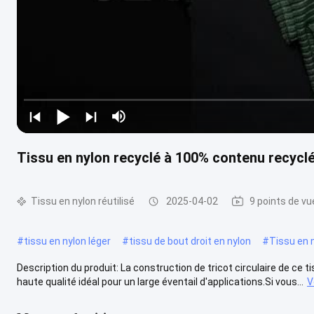
Tissu en nylon recyclé à 100% contenu recyclé 
Tissu en nylon réutilisé
2025-04-02
9 points de vu
#
tissu en nylon léger
#
tissu de bout droit en nylon
#
Tissu en 
Description du produit: La construction de tricot circulaire de ce 
haute qualité idéal pour un large éventail d'applications.Si vous...
V