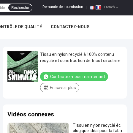
Demande de soumission
|
French
Recherche
NTRÔLE DE QUALITÉ
CONTACTEZ-NOUS
Tissu en nylon recyclé à 100% contenu
recyclé et construction de tricot circulaire
Contactez-nous maintenant
En savoir plus
Vidéos connexes
Tissu en nylon recyclé éc
ologique idéal pour la fabri