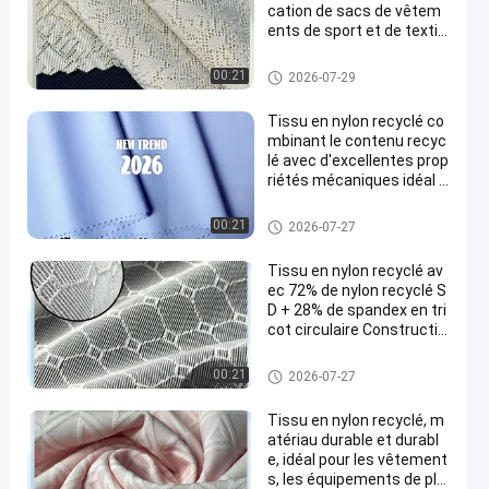
cation de sacs de vêtem
ents de sport et de textil
es techniques avec une d
urabilité accrue
Tissu en nylon réutilisé
00:21
2026-07-29
Tissu en nylon recyclé co
mbinant le contenu recyc
lé avec d'excellentes prop
riétés mécaniques idéal p
our divers produits textile
s
Tissu en nylon réutilisé
00:21
2026-07-27
Tissu en nylon recyclé av
ec 72% de nylon recyclé S
D + 28% de spandex en tri
cot circulaire Constructio
n et couleur personnalisa
ble
Tissu en nylon réutilisé
00:21
2026-07-27
Tissu en nylon recyclé, m
atériau durable et durabl
e, idéal pour les vêtement
s, les équipements de plei