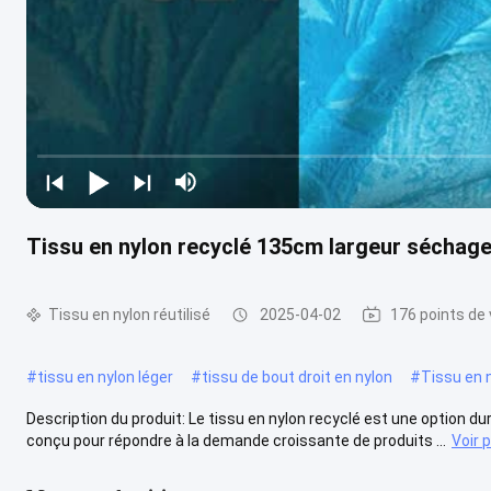
Tissu en nylon recyclé 135cm largeur séchage
Tissu en nylon réutilisé
2025-04-02
176 points de
#
tissu en nylon léger
#
tissu de bout droit en nylon
#
Tissu en 
Description du produit: Le tissu en nylon recyclé est une option du
conçu pour répondre à la demande croissante de produits ...
Voir 