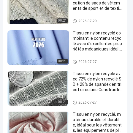
cation de sacs de vêtem
ents de sport et de textil
es techniques avec une d
urabilité accrue
Tissu en nylon réutilisé
00:21
2026-07-29
Tissu en nylon recyclé co
mbinant le contenu recyc
lé avec d'excellentes prop
riétés mécaniques idéal p
our divers produits textile
s
Tissu en nylon réutilisé
00:21
2026-07-27
Tissu en nylon recyclé av
ec 72% de nylon recyclé S
D + 28% de spandex en tri
cot circulaire Constructio
n et couleur personnalisa
ble
Tissu en nylon réutilisé
00:21
2026-07-27
Tissu en nylon recyclé, m
atériau durable et durabl
e, idéal pour les vêtement
s, les équipements de plei