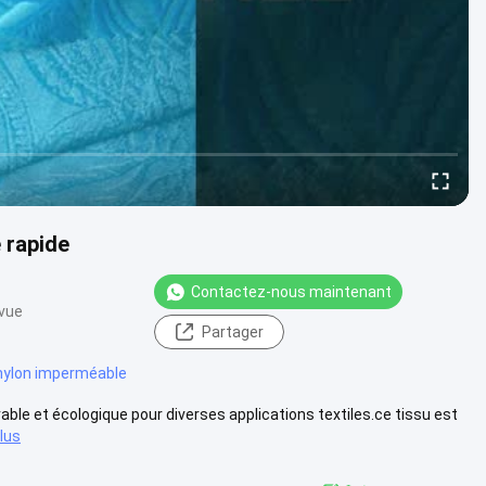
 rapide
Contactez-nous maintenant
 vue
Partager
nylon imperméable
rable et écologique pour diverses applications textiles.ce tissu est
plus