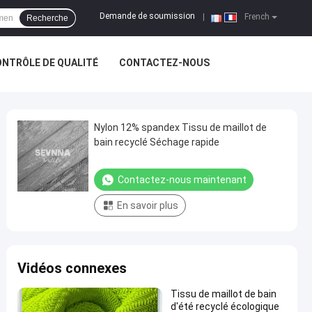
Demande de soumission
|
French
Recherche
NTRÔLE DE QUALITÉ
CONTACTEZ-NOUS
Nylon 12% spandex Tissu de maillot de
bain recyclé Séchage rapide
Contactez-nous maintenant
En savoir plus
Vidéos connexes
Tissu de maillot de bain
d'été recyclé écologique