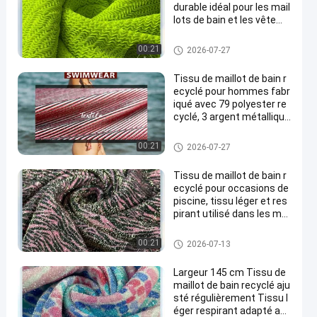
durable idéal pour les mail
lots de bain et les vêteme
nts de plage
Tissu réutilisé de vêtements d
00:21
2026-07-27
e bain
Tissu de maillot de bain r
ecyclé pour hommes fabr
iqué avec 79 polyester re
cyclé, 3 argent métallique
et 18 élasthanne, idéal po
ur une production durable
Tissu réutilisé de vêtements d
00:21
2026-07-27
de maillots de bain
e bain
Tissu de maillot de bain r
ecyclé pour occasions de
piscine, tissu léger et res
pirant utilisé dans les mai
llots de bain et les vêtem
ents de sports nautiques
Tissu réutilisé de vêtements d
00:21
2026-07-13
athlétiques
e bain
Largeur 145 cm Tissu de
maillot de bain recyclé aju
sté régulièrement Tissu l
éger respirant adapté aux