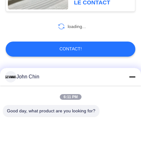
LE CONTACT
solides
loading...
CONTACT!
Catégories populaires
Tous
John Chin
Tissu réutilisé de
Tissu en nylon
6:11 PM
vêtements de bain
réutilisé
Good day, what product are you looking for?
tissu en polyester
Tissu réutilisé de
recyclé
Lycra