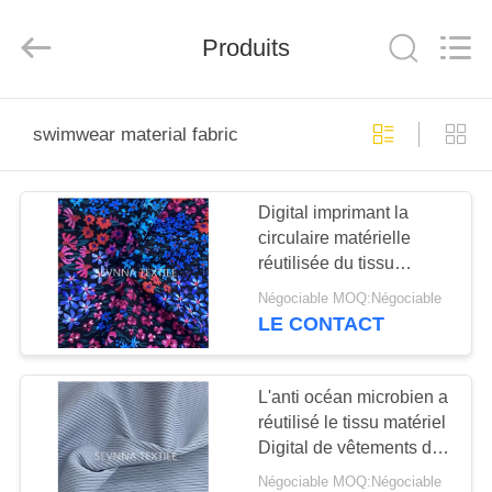
2019
-
2026
Produits
SEVNNA
TEXTILE.
All
Rights
Reserved.
MAISON
swimwear material fabric
PRODUITS
Digital imprimant la
circulaire matérielle
VR
réutilisée du tissu
SHOW
200gsm de vêtements
Négociable MOQ:Négociable
de bain tricotent
LE CONTACT
AU
SUJET
L'anti océan microbien a
réutilisé le tissu matériel
DE
Digital de vêtements de
NOUS
bain imprimant le
Négociable MOQ:Négociable