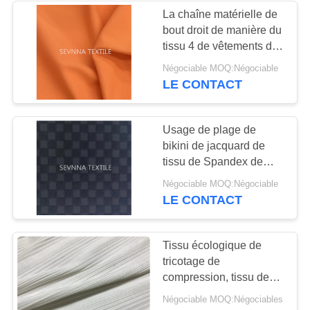
La chaîne matérielle de
bout droit de manière du
tissu 4 de vêtements de
bain réutilisée par
Négociable MOQ:Négociable
protection UV tricotent
LE CONTACT
Usage de plage de
bikini de jacquard de
tissu de Spandex de
vêtements de bain
Négociable MOQ:Négociable
réutilisé par largeur de
LE CONTACT
135CM
Tissu écologique de
tricotage de
compression, tissu de
matériel de vêtements
Négociable MOQ:Négociables
de bain de couleurs