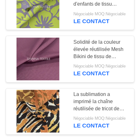
d'enfants de tissu
PLAN
librement de vêtements
Négociable MOQ:Négociable
de bain respirables
DU
LE CONTACT
SITE
Solidité de la couleur
élevée réutilisée Mesh
PRIVACY
Bikini de tissu de
POLICY
matériel de vêtements
Négociable MOQ:Négociable
de bain de la SPF 30
LE CONTACT
La sublimation a
imprimé la chaîne
réutilisée de tricot de
tissu de matériel de
Négociable MOQ:Négociable
vêtements de bain
LE CONTACT
tricotent