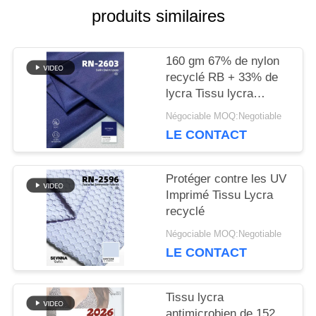
produits similaires
NOUVELLES
160 gm 67% de nylon
recyclé RB + 33% de
lycra Tissu lycra
CAS
recyclé RN-2603
Négociable MOQ:Negotiable
LE CONTACT
PLAN
DU
Protéger contre les UV
Imprimé Tissu Lycra
SITE
recyclé
Négociable MOQ:Negotiable
LE CONTACT
PRIVACY
POLICY
Tissu lycra
antimicrobien de 152