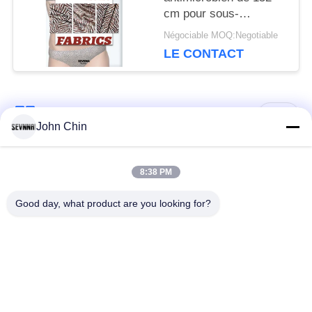
cm pour sous-
vêtements de
Négociable MOQ:Negotiable
protection
LE CONTACT
Catégories populaires
Tous
John Chin
Tissu réutilisé de
Tissu en nylon
8:38 PM
vêtements de bain
réutilisé
Good day, what product are you looking for?
tissu en polyester
Tissu réutilisé de
recyclé
Lycra
tissu écologique de
Tissu de Repreve
vêtements de bain