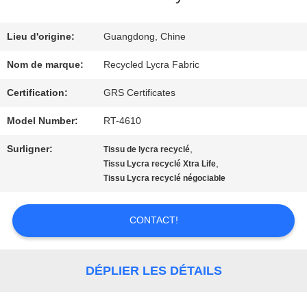
DE
NOUS
Lieu d'origine:
Guangdong, Chine
Nom de marque:
Recycled Lycra Fabric
VISITE
Certification:
GRS Certificates
D'USINE
Model Number:
RT-4610
Surligner:
,
Tissu de lycra recyclé
CONTRÔLE
,
Tissu Lycra recyclé Xtra Life
Tissu Lycra recyclé négociable
DE
QUALITÉ
CONTACT!
CONTACTEZ-
DÉPLIER LES DÉTAILS
NOUS