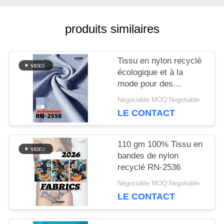
produits similaires
NOUVELLES
Tissu en nylon recyclé
CAS
écologique et à la
mode pour des
vêtements durables
Négociable MOQ:Negotiable
PLAN
LE CONTACT
DU
110 gm 100% Tissu en
SITE
bandes de nylon
recyclé RN-2536
PRIVACY
Négociable MOQ:Negotiable
LE CONTACT
POLICY