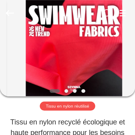
©
2019
-
2026
SEVNNA
TEXTILE.
MAISON
All
Rights
Reserved.
PRODUITS
VR
SHOW
Tissu en nylon réutilisé
AU
Tissu en nylon recyclé écologique et
SUJET
haute performance pour les besoins