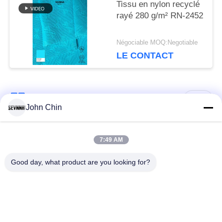
Tissu en nylon recyclé
rayé 280 g/m² RN-2452
Négociable MOQ:Negotiable
LE CONTACT
Catégories populaires
Tous
John Chin
Tissu réutilisé de
Tissu en nylon
7:49 AM
vêtements de bain
réutilisé
Good day, what product are you looking for?
tissu en polyester
Tissu réutilisé de
recyclé
Lycra
tissu écologique de