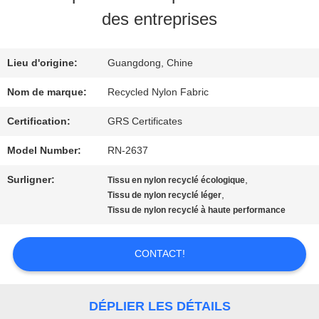
DE
des entreprises
NOUS
Lieu d'origine:
Guangdong, Chine
VISITE
Nom de marque:
Recycled Nylon Fabric
D'USINE
Certification:
GRS Certificates
Model Number:
RN-2637
CONTRÔLE
Surligner:
,
Tissu en nylon recyclé écologique
,
Tissu de nylon recyclé léger
DE
Tissu de nylon recyclé à haute performance
QUALITÉ
CONTACT!
CONTACTEZ-
DÉPLIER LES DÉTAILS
NOUS