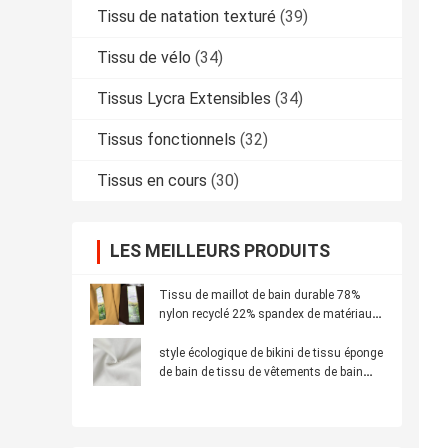
Tissu de natation texturé
(39)
Tissu de vélo
(34)
Tissus Lycra Extensibles
(34)
Tissus fonctionnels
(32)
Tissus en cours
(30)
LES MEILLEURS PRODUITS
Tissu de maillot de bain durable 78%
nylon recyclé 22% spandex de matériaux
recyclés
style écologique de bikini de tissu éponge
de bain de tissu de vêtements de bain
réutilisé par largeur de 155cm