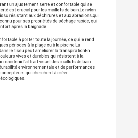
urant un ajustement serré et confortable qui se
té est crucial pour les maillots de bain.Le nylon
tissu résistant aux déchirures et aux abrasions,qui
 connu pour ses propriétés de séchage rapide, qui
nfort après la baignade.
fortable à porter toute la journée, ce qui le rend
ues périodes à la plage ou à la piscine.La
ans le tissu peut améliorer la transpirationEn
couleurs vives et durables qui résistent à la
r maintenir l'attrait visuel des maillots de bain.
e durabilité environnementale et de performances
es concepteurs qui cherchent à créer
 écologiques.