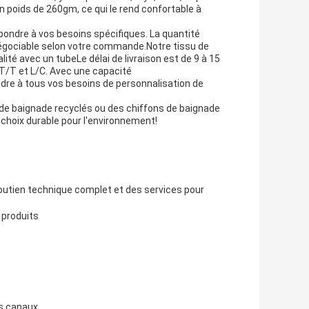
un poids de 260gm, ce qui le rend confortable à
pondre à vos besoins spécifiques. La quantité
égociable selon votre commande.Notre tissu de
ité avec un tubeLe délai de livraison est de 9 à 15
 T/T et L/C. Avec une capacité
re à tous vos besoins de personnalisation de
 de baignade recyclés ou des chiffons de baignade
n choix durable pour l'environnement!
 soutien technique complet et des services pour
s produits
rs canaux