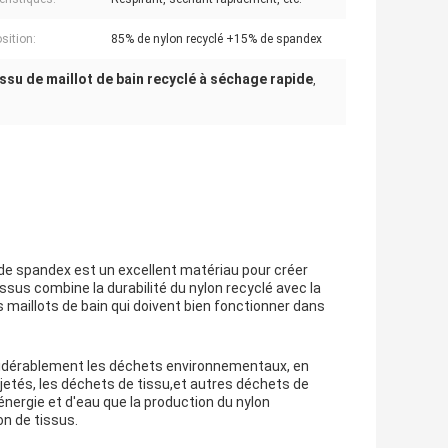
ition:
85% de nylon recyclé +15% de spandex
ssu de maillot de bain recyclé à séchage rapide
,
% de spandex est un excellent matériau pour créer
ssus combine la durabilité du nylon recyclé avec la
es maillots de bain qui doivent bien fonctionner dans
onsidérablement les déchets environnementaux, en
e jetés, les déchets de tissu,et autres déchets de
nergie et d'eau que la production du nylon
on de tissus.