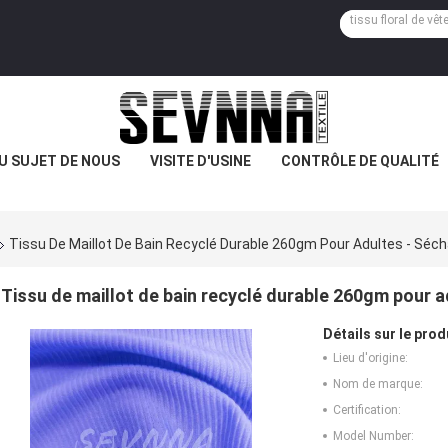
U SUJET DE NOUS
VISITE D'USINE
CONTRÔLE DE QUALITÉ
Tissu De Maillot De Bain Recyclé Durable 260gm Pour Adultes - Séc
Tissu de maillot de bain recyclé durable 260gm pour a
Détails sur le prod
Lieu d'origine:
Nom de marque:
Certification:
Model Number: