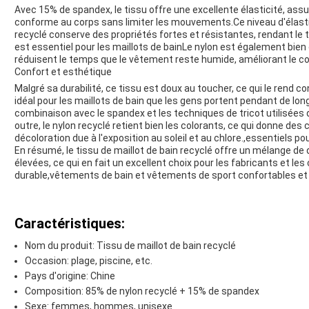
Avec 15% de spandex, le tissu offre une excellente élasticité, ass
conforme au corps sans limiter les mouvements.Ce niveau d'élastici
recyclé conserve des propriétés fortes et résistantes, rendant le 
est essentiel pour les maillots de bainLe nylon est également bien
réduisent le temps que le vêtement reste humide, améliorant le co
Confort et esthétique
Malgré sa durabilité, ce tissu est doux au toucher, ce qui le rend con
idéal pour les maillots de bain que les gens portent pendant de long
combinaison avec le spandex et les techniques de tricot utilisées d
outre, le nylon recyclé retient bien les colorants, ce qui donne des 
décoloration due à l'exposition au soleil et au chlore.,essentiels pou
En résumé, le tissu de maillot de bain recyclé offre un mélange d
élevées, ce qui en fait un excellent choix pour les fabricants et l
durable,vêtements de bain et vêtements de sport confortables et
Caractéristiques:
Nom du produit: Tissu de maillot de bain recyclé
Occasion: plage, piscine, etc.
Pays d'origine: Chine
Composition: 85% de nylon recyclé + 15% de spandex
Sexe: femmes, hommes, unisexe