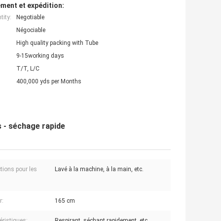
ment et expédition:
ity:
Negotiable
Négociable
High quality packing with Tube
9-15working days
T/T, L/C
400,000 yds per Months
s - séchage rapide
ctions pour les
Lavé à la machine, à la main, etc.
r:
165 cm
éristiques:
Respirant, séchant rapidement, etc.