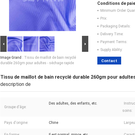
Conditions de paie
Minimum Order Quant
Prix:
Packaging Details:
Delivery Time:
Payment Terms:
Supply Ability:
Image Grand :
Tissu de maillot de bain recyclé
Contact
durable 260gm pour adultes - séchage rapide
Tissu de maillot de bain recyclé durable 260gm pour adulte
description de
Des adultes, des enfants, etc.
Instru
Groupe d'âge:
soins:
Pays d'origine:
Chine
Largeu
En forme:
Il est normal, mince, etc.
Caract