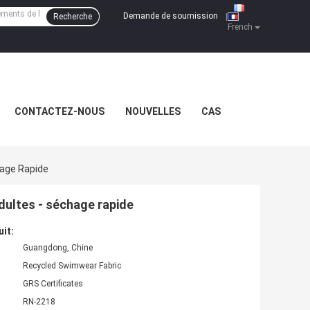
Demande de soumission
Recherche
|
French
CONTACTEZ-NOUS
NOUVELLES
CAS
hage Rapide
dultes - séchage rapide
uit:
Guangdong, Chine
Recycled Swimwear Fabric
GRS Certificates
RN-2218