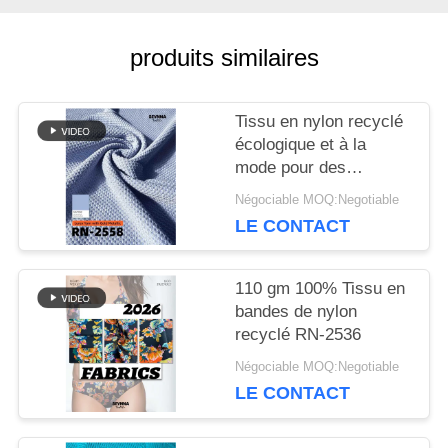
produits similaires
NOUVELLES
Tissu en nylon recyclé
CAS
écologique et à la
mode pour des
vêtements durables
Négociable MOQ:Negotiable
PLAN
LE CONTACT
DU
110 gm 100% Tissu en
SITE
bandes de nylon
recyclé RN-2536
PRIVACY
Négociable MOQ:Negotiable
LE CONTACT
POLICY