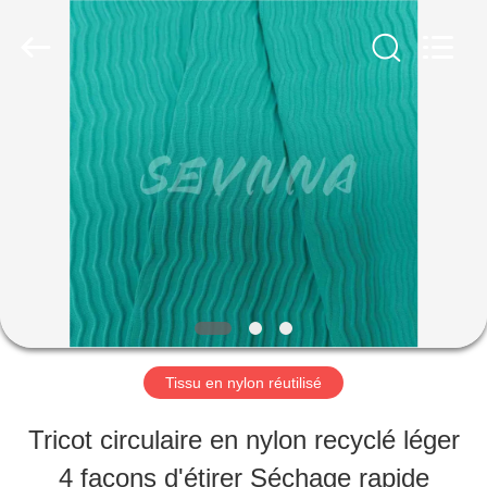
©
2019
-
2026
SEVNNA
TEXTILE.
MAISON
All
Rights
Reserved.
PRODUITS
VR
SHOW
Tissu en nylon réutilisé
AU
Tricot circulaire en nylon recyclé léger
SUJET
4 façons d'étirer Séchage rapide