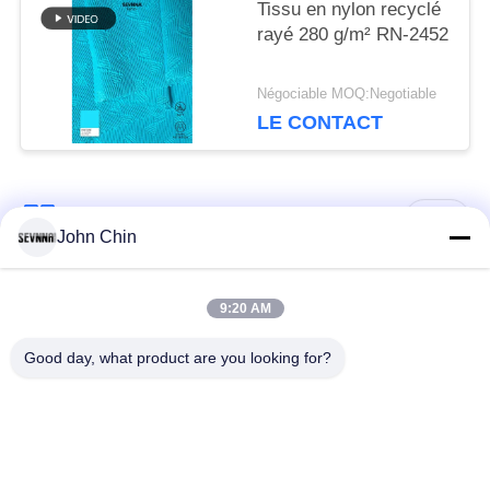
Tissu en nylon recyclé
rayé 280 g/m² RN-2452
Négociable MOQ:Negotiable
LE CONTACT
Catégories populaires
Tous
John Chin
Tissu réutilisé de
Tissu en nylon
9:20 AM
vêtements de bain
réutilisé
Good day, what product are you looking for?
tissu en polyester
Tissu réutilisé de
recyclé
Lycra
tissu écologique de