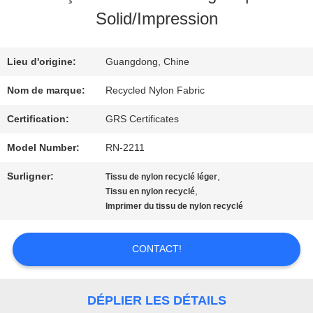
DE
Solid/Impression
NOUS
Lieu d'origine:
Guangdong, Chine
VISITE
Nom de marque:
Recycled Nylon Fabric
D'USINE
Certification:
GRS Certificates
Model Number:
RN-2211
CONTRÔLE
Surligner:
,
Tissu de nylon recyclé léger
,
Tissu en nylon recyclé
DE
Imprimer du tissu de nylon recyclé
QUALITÉ
CONTACT!
CONTACTEZ-
DÉPLIER LES DÉTAILS
NOUS