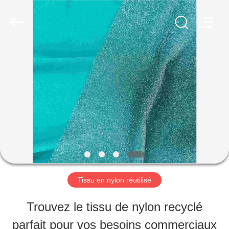
©
2019
-
2026
SEVNNA
TEXTILE.
MAISON
All
Rights
Reserved.
PRODUITS
VR
SHOW
Tissu en nylon réutilisé
AU
Trouvez le tissu de nylon recyclé
SUJET
parfait pour vos besoins commerciaux