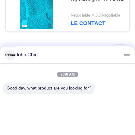
Négociable MOQ:Negotiable
LE CONTACT
Catégories populaires
Tous
John Chin
Tissu réutilisé de
Tissu en nylon
7:40 AM
vêtements de bain
réutilisé
Good day, what product are you looking for?
tissu en polyester
Tissu réutilisé de
recyclé
Lycra
tissu écologique de
Tissu de Repreve
vêtements de bain