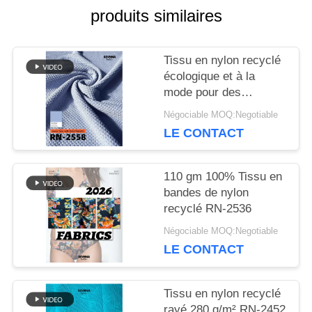
produits similaires
NOUVELLES
Tissu en nylon recyclé
écologique et à la
mode pour des
CAS
vêtements durables
Négociable MOQ:Negotiable
LE CONTACT
PLAN
DU
110 gm 100% Tissu en
bandes de nylon
SITE
recyclé RN-2536
Négociable MOQ:Negotiable
LE CONTACT
PRIVACY
POLICY
Tissu en nylon recyclé
rayé 280 g/m² RN-2452