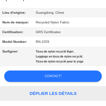
DE
NOUS
Lieu d'origine:
Guangdong, Chine
Nom de marque:
Recycled Nylon Fabric
VISITE
Certification:
GRS Certificates
D'USINE
Model Number:
RN-2259
Surligner:
,
Tissu de nylon recyclé léger
CONTRÔLE
,
Leggings en tissu de nylon recyclé
Tissu de nylon recyclé pour le yoga
DE
QUALITÉ
CONTACT!
CONTACTEZ-
DÉPLIER LES DÉTAILS
NOUS