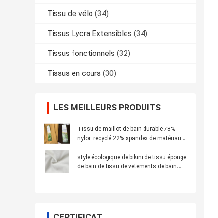
Tissu de vélo
(34)
Tissus Lycra Extensibles
(34)
Tissus fonctionnels
(32)
Tissus en cours
(30)
LES MEILLEURS PRODUITS
Tissu de maillot de bain durable 78%
nylon recyclé 22% spandex de matériaux
recyclés
style écologique de bikini de tissu éponge
de bain de tissu de vêtements de bain
réutilisé par largeur de 155cm
CERTIFICAT