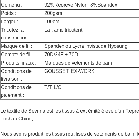
Contenu :
92%Repreve Nylon+8%Spandex
Poids :
200gsm
Largeur :
100cm
Tricotez la
La trame tricotent
construction :
Marque de fil :
Spandex ou Lycra Invista de Hyosung
Compte de fil :
70D/24F + 70D
Produits finaux :
Marques de vêtements de bain
Conditions de
GOUSSET, EX-WORK
livraison :
Conditions de
T/T, L/C
paiement :
Le textile de Sevnna est les tissus à extrémité élevé d'un Repreve
Foshan Chine,
Nous avons produit les tissus réutilisés de vêtements de bain, l