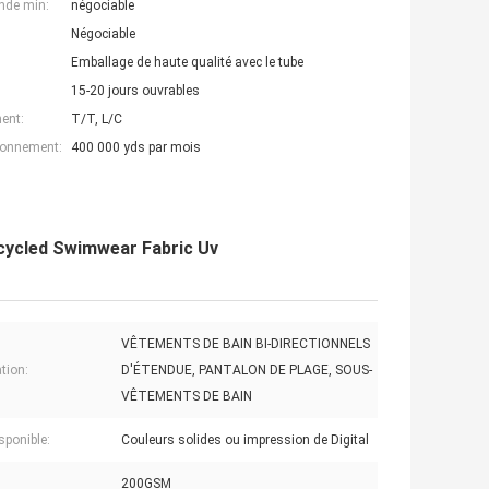
nde min:
négociable
Négociable
Emballage de haute qualité avec le tube
15-20 jours ouvrables
ent:
T/T, L/C
ionnement:
400 000 yds par mois
Recycled Swimwear Fabric Uv
VÊTEMENTS DE BAIN BI-DIRECTIONNELS
tion:
D'ÉTENDUE, PANTALON DE PLAGE, SOUS-
VÊTEMENTS DE BAIN
sponible:
Couleurs solides ou impression de Digital
200GSM