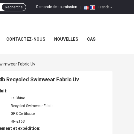
Demande de soumission
Recherche
|
French
CONTACTEZ-NOUS
NOUVELLES
CAS
 Swimwear Fabric Uv
 Rib Recycled Swimwear Fabric Uv
uit:
La Chine
Recycled Swimwear Fabric
GRS Certificate
RN-2163
ement et expédition: