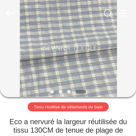
2019
-
2026
SEVNNA
TEXTILE.
All
Rights
Reserved.
MAISON
PRODUITS
VR
SHOW
AU
SUJET
Tissu réutilisé de vêtements de bain
DE
Eco a nervuré la largeur réutilisée du
NOUS
tissu 130CM de tenue de plage de