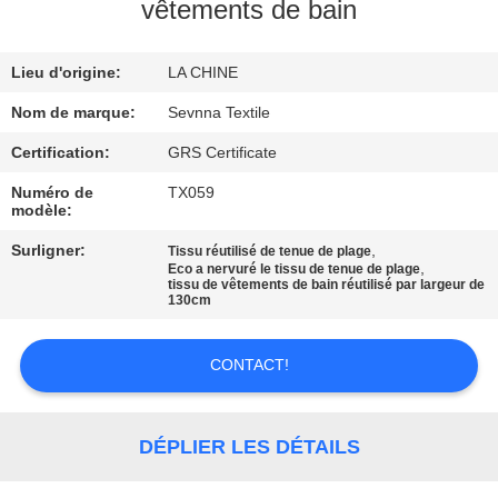
vêtements de bain
VISITE
Lieu d'origine:
LA CHINE
D'USINE
Nom de marque:
Sevnna Textile
CONTRÔLE
Certification:
GRS Certificate
DE
Numéro de
TX059
modèle:
QUALITÉ
Surligner:
,
Tissu réutilisé de tenue de plage
,
Eco a nervuré le tissu de tenue de plage
tissu de vêtements de bain réutilisé par largeur de
CONTACTEZ-
130cm
NOUS
CONTACT!
NOUVELLES
DÉPLIER LES DÉTAILS
CAS