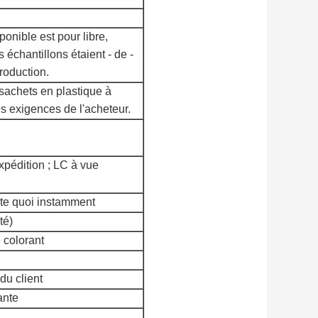
ponible est pour libre,
s échantillons étaient - de -
roduction.
sachets en plastique à
les exigences de l'acheteur.
xpédition ; LC à vue
rte quoi instamment
té)
 colorant
du client
ante