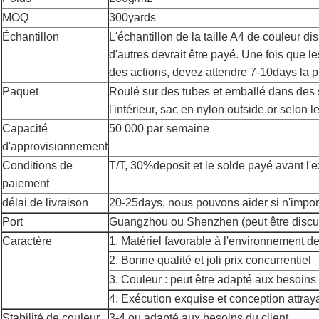
MOQ
300yards
Échantillon
L'échantillon de la taille A4 de couleur dis
d'autres devrait être payé. Une fois que le
des actions, devez attendre 7-10days la p
Paquet
Roulé sur des tubes et emballé dans des 
l'intérieur, sac en nylon outside.or selon 
Capacité
50 000 par semaine
d'approvisionnement
Conditions de
T/T, 30%deposit et le solde payé avant l'e
paiement
délai de livraison
20-25days, nous pouvons aider si n'impo
Port
Guangzhou ou Shenzhen (peut être discu
Caractère
1. Matériel favorable à l'environnement de
2. Bonne qualité et joli prix concurrentiel
3. Couleur : peut être adapté aux besoins 
4. Exécution exquise et conception attray
Stabilité de couleur
3-4 ou adapté aux besoins du client