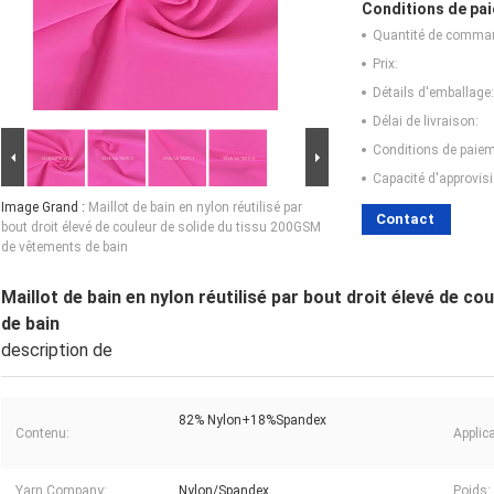
Conditions de pai
Quantité de comma
Prix:
Détails d'emballage:
Délai de livraison:
Conditions de paiem
Capacité d'approvis
Image Grand :
Maillot de bain en nylon réutilisé par
Contact
bout droit élevé de couleur de solide du tissu 200GSM
de vêtements de bain
Maillot de bain en nylon réutilisé par bout droit élevé de 
de bain
description de
82% Nylon+18%Spandex
Contenu:
Applica
Yarn Company:
Nylon/Spandex
Poids: