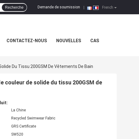
Demande de soumission
Recherche
|
French
CONTACTEZ-NOUS
NOUVELLES
CAS
De Solide Du Tissu 200GSM De Vêtements De Bain
é de couleur de solide du tissu 200GSM de
uit:
La Chine
Recycled Swimwear Fabric
GRS Certificate
SW520