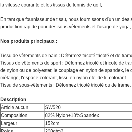
la vitesse courante et les tissus de tennis de golf,
En tant que fournisseur de tissu, nous fournissons d'un un des s
production rapide pour des sous-vêtements et l'usage de yoga,
Nos produits principaux :
Tissu de vêtements de bain : Déformez tricoté tricoté et de trame
Tissus de vêtements de sport : Déformez tricoté et tricoté de tr
de nylon ou de polyester, le couplage en nylon de spandex, le 
mélange, l'espace-colorant, tissu en nylon etc. de fil-colorant.
Tissu de sous-vêtements : Déformez tricoté tricoté ou de trame,
Description
Article aucun :
SW520
Composition
82% Nylon+18%Spandex
Largeur
152cm
Poids
200g/m2