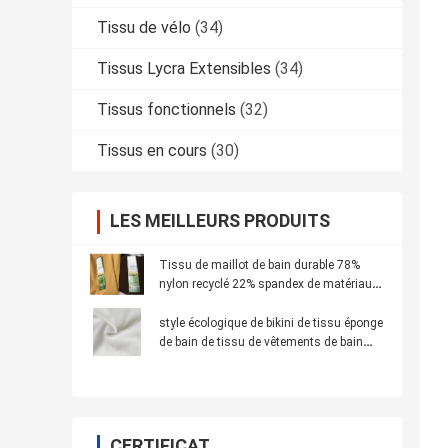
Tissu de vélo
(34)
Tissus Lycra Extensibles
(34)
Tissus fonctionnels
(32)
Tissus en cours
(30)
LES MEILLEURS PRODUITS
Tissu de maillot de bain durable 78%
nylon recyclé 22% spandex de matériaux
recyclés
style écologique de bikini de tissu éponge
de bain de tissu de vêtements de bain
réutilisé par largeur de 155cm
CERTIFICAT