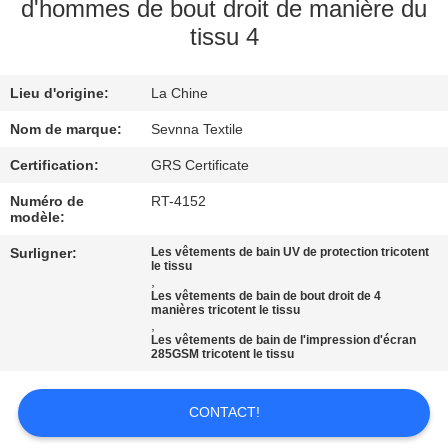
d'hommes de bout droit de manière du
tissu 4
VISITE
D'USINE
Lieu d'origine:
La Chine
CONTRÔLE
Nom de marque:
Sevnna Textile
DE
Certification:
GRS Certificate
QUALITÉ
Numéro de
RT-4152
modèle:
Surligner:
Les vêtements de bain UV de protection tricotent
CONTACTEZ-
le tissu
,
NOUS
Les vêtements de bain de bout droit de 4
manières tricotent le tissu
,
Les vêtements de bain de l'impression d'écran
NOUVELLES
285GSM tricotent le tissu
CONTACT!
CAS