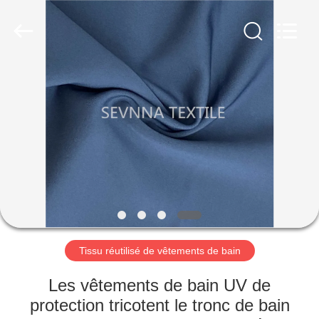
2019
-
2026
SEVNNA
TEXTILE.
All
Rights
Reserved.
MAISON
PRODUITS
VR
SHOW
AU
SUJET
Tissu réutilisé de vêtements de bain
DE
Les vêtements de bain UV de
NOUS
protection tricotent le tronc de bain