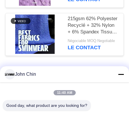
215gsm 62% Polyester
Recyclé + 32% Nylon
+ 6% Spandex Tissu
Maillot de Bain Recyclé
Négociable MOQ:Negotiable
RT-4646
LE CONTACT
Catégories populaires
Tous
John Chin
Tissu réutilisé de
Tissu en nylon
11:40 AM
vêtements de bain
réutilisé
Good day, what product are you looking for?
tissu en polyester
Tissu réutilisé de
recyclé
Lycra