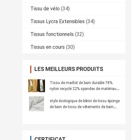
Tissu de vélo
(34)
Tissus Lycra Extensibles
(34)
Tissus fonctionnels
(32)
Tissus en cours
(30)
LES MEILLEURS PRODUITS
Tissu de maillot de bain durable 78%
nylon recyclé 22% spandex de matériaux
recyclés
style écologique de bikini de tissu éponge
de bain de tissu de vêtements de bain
réutilisé par largeur de 155cm
CERTIFICAT