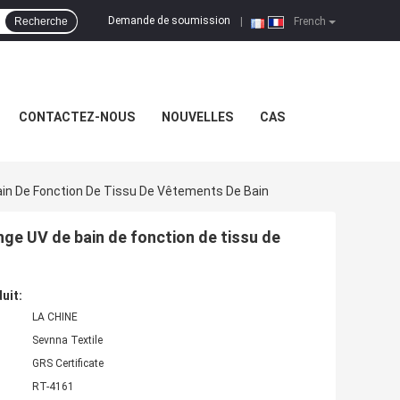
Demande de soumission
Recherche
|
French
CONTACTEZ-NOUS
NOUVELLES
CAS
Bain De Fonction De Tissu De Vêtements De Bain
ponge UV de bain de fonction de tissu de
uit:
LA CHINE
Sevnna Textile
GRS Certificate
RT-4161