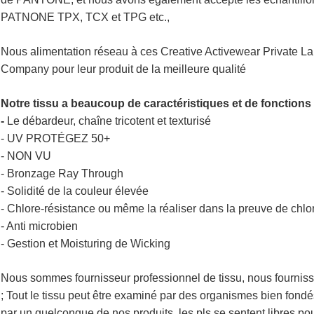
PATNONE TPX, TCX et TPG etc.,
Nous alimentation réseau à ces Creative Activewear Private L
Company pour leur produit de la meilleure qualité
Notre tissu a beaucoup de caractéristiques et de fonctions
-
Le débardeur, chaîne tricotent et texturisé
- UV PROTÉGEZ 50+
- NON VU
- Bronzage Ray Through
- Solidité de la couleur élevée
- Chlore-résistance ou même la réaliser dans la preuve de chlo
- Anti microbien
- Gestion et Moisturing de Wicking
Nous sommes fournisseur professionnel de tissu, nous fournisson
; Tout le tissu peut être examiné par des organismes bien fon
par un quelconque de nos produits, les pls se sentent libres po