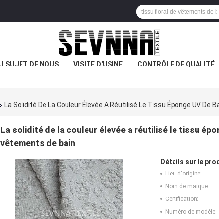
U SUJET DE NOUS
VISITE D'USINE
CONTRÔLE DE QUALITÉ
La Solidité De La Couleur Élevée A Réutilisé Le Tissu Éponge UV De 
La solidité de la couleur élevée a réutilisé le tissu é
vêtements de bain
Détails sur le prod
Lieu d'origine:
Nom de marque:
Certification:
Numéro de modèle: