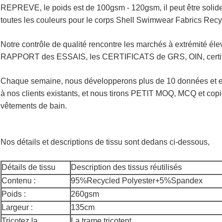
REPREVE, le poids est de 100gsm - 120gsm, il peut être solid
toutes les couleurs pour le corps Shell Swimwear Fabrics Recy
Notre contrôle de qualité rencontre les marchés à extrémité éle
RAPPORT des ESSAIS, les CERTIFICATS de GRS, OIN, cert
Chaque semaine, nous développerons plus de 10 données et ex
à nos clients existants, et nous tirons PETIT MOQ, MCQ et copie
vêtements de bain.
Nos détails et descriptions de tissu sont dedans ci-dessous,
Détails de tissu
Description des tissus réutilisés
Contenu :
95%Recycled Polyester+5%Spandex
Poids :
260gsm
Largeur :
135cm
Tricotez la
La trame tricotent