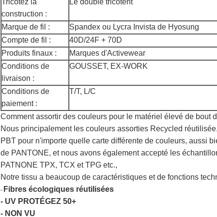
Tricotez la
Le double tricotent
construction :
Marque de fil :
Spandex ou Lycra Invista de Hyosung
Compte de fil :
40D/24F + 70D
Produits finaux :
Marques d'Activewear
Conditions de
GOUSSET, EX-WORK
livraison :
Conditions de
T/T, L/C
paiement :
Comment assortir des couleurs pour le matériel élevé de bout d
Nous principalement les couleurs assorties Recycled réutili
PBT pour n'importe quelle carte différente de couleurs, aussi bi
de PANTONE, et nous avons également accepté les échantillons
PATNONE TPX, TCX et TPG etc.,
Notre tissu a beaucoup de caractéristiques et de fonctions tec
Fibres écologiques réutilisées
-
- UV PROTÉGEZ 50+
- NON VU