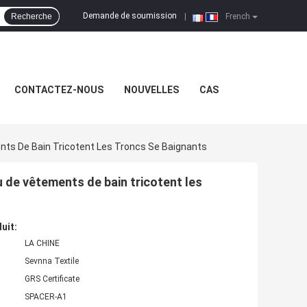
Demande de soumission
Recherche
|
French
CONTACTEZ-NOUS
NOUVELLES
CAS
nts De Bain Tricotent Les Troncs Se Baignants
u de vêtements de bain tricotent les
uit:
LA CHINE
Sevnna Textile
GRS Certificate
SPACER-A1