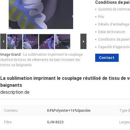
Conditions de pai
Quantité de comma
Prix:
Détails d'emballage:
Délai de livraison:
Conditions de paiem
Capacité d'approvis
Image Grand :
La sublimation imprimant le couplage
Contact
réutilisé de tissu de vêtements de bain tricotent les
troncs se baignants
La sublimation imprimant le couplage réutilisé de tissu de 
baignants
description de
Contenu:
84%Polyester+16%Spandex
Type d
Fibre:
GJW-8023
Largeu