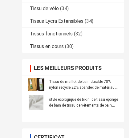
Tissu de vélo
(34)
Tissus Lycra Extensibles
(34)
Tissus fonctionnels
(32)
Tissus en cours
(30)
LES MEILLEURS PRODUITS
Tissu de maillot de bain durable 78%
nylon recyclé 22% spandex de matériaux
recyclés
style écologique de bikini de tissu éponge
de bain de tissu de vêtements de bain
réutilisé par largeur de 155cm
CERTIFICAT