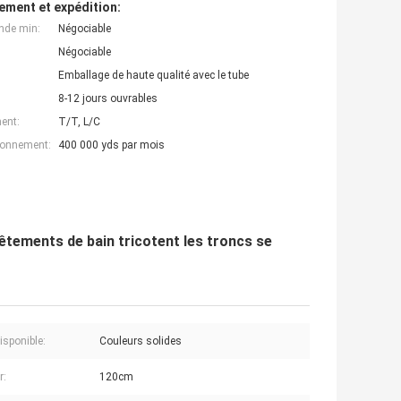
ement et expédition:
nde min:
Négociable
Négociable
Emballage de haute qualité avec le tube
8-12 jours ouvrables
ent:
T/T, L/C
ionnement:
400 000 yds par mois
vêtements de bain tricotent les troncs se
isponible:
Couleurs solides
r:
120cm