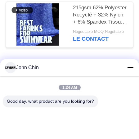
215gsm 62% Polyester
Recyclé + 32% Nylon
+ 6% Spandex Tissu
Maillot de Bain Recyclé
Négociable MOQ:Negotiable
RT-4646
LE CONTACT
Catégories populaires
Tous
John Chin
Tissu réutilisé de
Tissu en nylon
1:24 AM
vêtements de bain
réutilisé
Good day, what product are you looking for?
tissu en polyester
Tissu réutilisé de
recyclé
Lycra
tissu écologique de