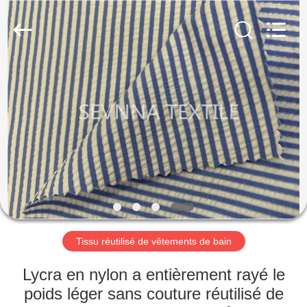
2019
-
2026
SEVNNA
TEXTILE.
All
Rights
Reserved.
MAISON
PRODUITS
VR
SHOW
AU
SUJET
Tissu réutilisé de vêtements de bain
DE
Lycra en nylon a entièrement rayé le
NOUS
poids léger sans couture réutilisé de