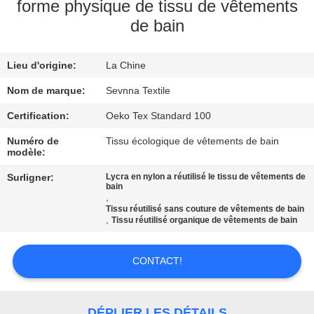
forme physique de tissu de vêtements
de bain
VISITE
D'USINE
Lieu d'origine:
La Chine
CONTRÔLE
Nom de marque:
Sevnna Textile
DE
Certification:
Oeko Tex Standard 100
QUALITÉ
Numéro de
Tissu écologique de vêtements de bain
modèle:
Surligner:
Lycra en nylon a réutilisé le tissu de vêtements de
CONTACTEZ-
bain
,
NOUS
Tissu réutilisé sans couture de vêtements de bain
,
Tissu réutilisé organique de vêtements de bain
NOUVELLES
CONTACT!
CAS
DÉPLIER LES DÉTAILS