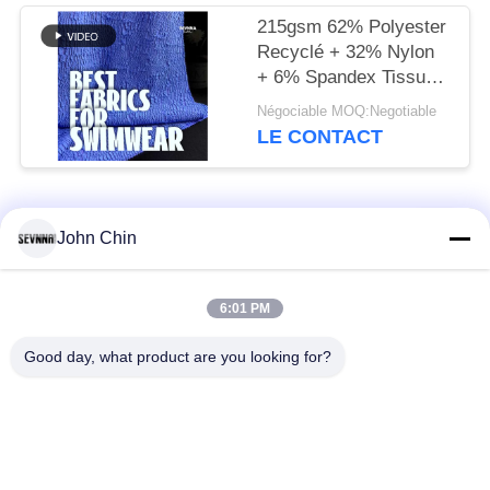
215gsm 62% Polyester
Recyclé + 32% Nylon
+ 6% Spandex Tissu
Maillot de Bain Recyclé
Négociable MOQ:Negotiable
RT-4646
LE CONTACT
Catégories populaires
Tous
John Chin
Tissu réutilisé de
Tissu en nylon
6:01 PM
vêtements de bain
réutilisé
Good day, what product are you looking for?
tissu en polyester
Tissu réutilisé de
recyclé
Lycra
tissu écologique de