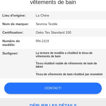
vêtements de bain
VISITE
Lieu d'origine:
La Chine
D'USINE
Nom de marque:
Sevnna Textile
CONTRÔLE
Certification:
Oeko Tex Standard 100
DE
Numéro de
RN-2119
modèle:
QUALITÉ
Surligner:
La texture de modèle a réutilisé le tissu de
vêtements de bain
,
CONTACTEZ-
Tissu réutilisé viable de vêtements de bain de
bikini
NOUS
,
Tissu de vêtements de bain réutilisé par monokini
NOUVELLES
CONTACT!
CAS
DÉPLIER LES DÉTAILS