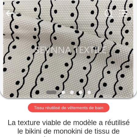
2019
-
2026
SEVNNA
TEXTILE.
All
Rights
Reserved.
MAISON
PRODUITS
VR
SHOW
AU
SUJET
Tissu réutilisé de vêtements de bain
DE
La texture viable de modèle a réutilisé
NOUS
le bikini de monokini de tissu de