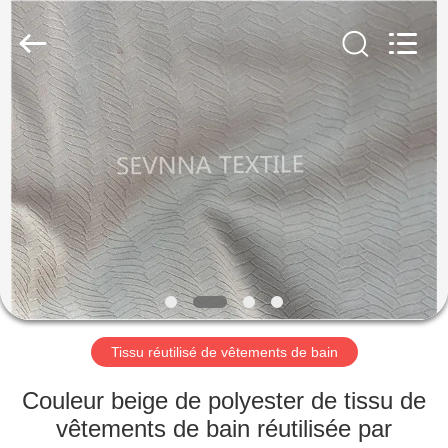
2019
-
2026
SEVNNA
TEXTILE.
All
Rights
Reserved.
MAISON
PRODUITS
VR
SHOW
AU
SUJET
Tissu réutilisé de vêtements de bain
DE
Couleur beige de polyester de tissu de
NOUS
vêtements de bain réutilisée par