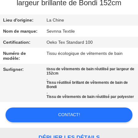
largeur brillante de Bondi 152cm
VISITE
Lieu d'origine:
La Chine
D'USINE
Nom de marque:
Sevnna Textile
CONTRÔLE
Certification:
Oeko Tex Standard 100
DE
Numéro de
Tissu écologique de vêtements de bain
modèle:
QUALITÉ
Surligner:
tissu de vêtements de bain réutilisé par largeur de
152cm
,
CONTACTEZ-
Tissu réutilisé brillant de vêtements de bain de
Bondi
NOUS
,
Tissu de vêtements de bain réutilisé par polyester
NOUVELLES
CONTACT!
CAS
DÉPLIER LES DÉTAILS