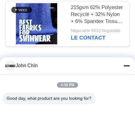
215gsm 62% Polyester
Recyclé + 32% Nylon
+ 6% Spandex Tissu
Maillot de Bain Recyclé
Négociable MOQ:Negotiable
RT-4646
LE CONTACT
Catégories populaires
Tous
John Chin
Tissu réutilisé de
Tissu en nylon
4:30 PM
vêtements de bain
réutilisé
Good day, what product are you looking for?
tissu en polyester
Tissu réutilisé de
recyclé
Lycra
tissu écologique de