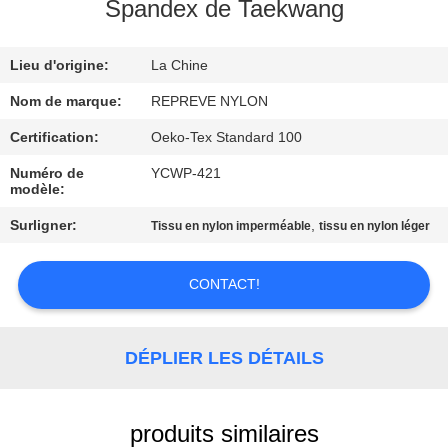
Spandex de Taekwang
VISITE
Lieu d'origine:
La Chine
D'USINE
Nom de marque:
REPREVE NYLON
CONTRÔLE
Certification:
Oeko-Tex Standard 100
DE
Numéro de
YCWP-421
modèle:
QUALITÉ
Surligner:
,
Tissu en nylon imperméable
tissu en nylon léger
CONTACTEZ-
CONTACT!
NOUS
NOUVELLES
DÉPLIER LES DÉTAILS
CAS
produits similaires