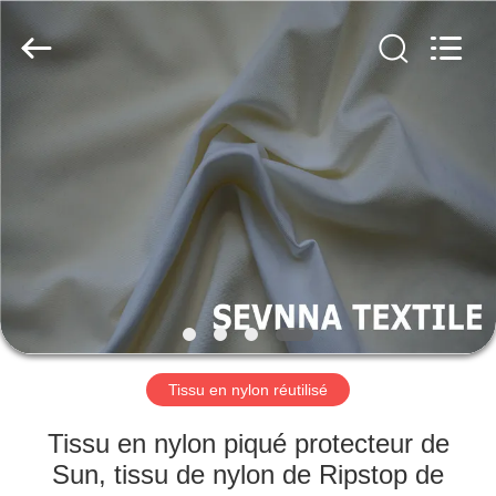
2019
-
2026
SEVNNA
TEXTILE.
All
Rights
Reserved.
MAISON
PRODUITS
VR
SHOW
AU
SUJET
Tissu en nylon réutilisé
DE
Tissu en nylon piqué protecteur de
NOUS
Sun, tissu de nylon de Ripstop de