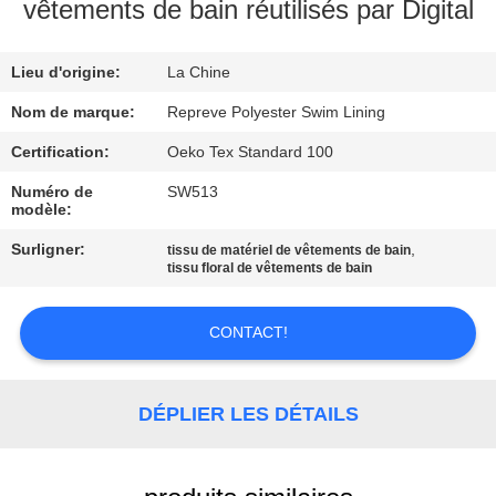
vêtements de bain réutilisés par Digital
VISITE
Lieu d'origine:
La Chine
D'USINE
Nom de marque:
Repreve Polyester Swim Lining
CONTRÔLE
Certification:
Oeko Tex Standard 100
DE
Numéro de
SW513
modèle:
QUALITÉ
Surligner:
,
tissu de matériel de vêtements de bain
tissu floral de vêtements de bain
CONTACTEZ-
NOUS
CONTACT!
NOUVELLES
DÉPLIER LES DÉTAILS
CAS