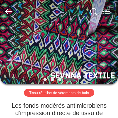
2019
-
2026
SEVNNA
TEXTILE.
All
Rights
Reserved.
MAISON
PRODUITS
VR
SHOW
AU
SUJET
Tissu réutilisé de vêtements de bain
DE
Les fonds modérés antimicrobiens
NOUS
d'impression directe de tissu de