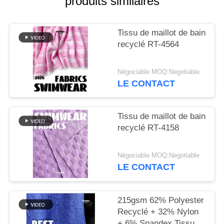
produits similaires
PLAN
Tissu de maillot de bain
DU
recyclé RT-4564
SITE
Négociable MOQ:Negotiable
PRIVACY
LE CONTACT
POLICY
Tissu de maillot de bain
recyclé RT-4158
Négociable MOQ:Negotiable
LE CONTACT
215gsm 62% Polyester
Recyclé + 32% Nylon
+ 6% Spandex Tissu