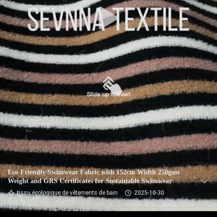
VISITE
D'USINE
CONTRÔLE
DE
QUALITÉ
CONTACTEZ-
NOUS
NOUVELLES
Eco Friendly Swimwear Fabric with 152cm Width 250gsm
Weight and GRS Certificates for Sustainable Swimwear
tissu écologique de vêtements de bain
2025-10-30
CAS