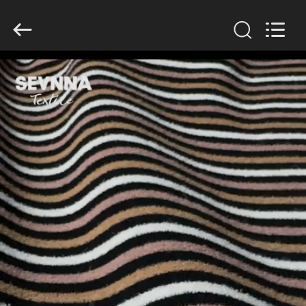
2019
-
2026
SEVNNA
TEXTILE.
All
Rights
Reserved.
MAISON
PRODUITS
VR
SHOW
AU
SUJET
DE
NOUS