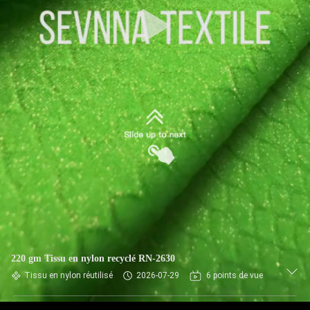
VISITE
D'USINE
CONTRÔLE
DE
QUALITÉ
CONTACTEZ-
NOUS
NOUVELLES
220 gm Tissu en nylon recyclé RN-2630
Tissu en nylon réutilisé
2026-07-29
6 points de vue
CAS