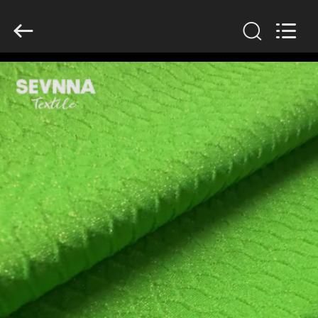
2019
-
2026
SEVNNA
TEXTILE.
All
Rights
Reserved.
MAISON
PRODUITS
VR
SHOW
AU
SUJET
DE
NOUS