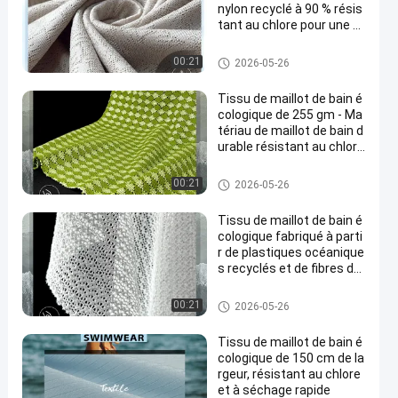
nylon recyclé à 90 % résis
tant au chlore pour une pr
oduction durable de maill
ots de bain
tissu écologique de vêtements
00:21
2026-05-26
de bain
Tissu de maillot de bain é
cologique de 255 gm - Ma
tériau de maillot de bain d
urable résistant au chlore
et à séchage rapide
tissu écologique de vêtements
00:21
2026-05-26
de bain
Tissu de maillot de bain é
cologique fabriqué à parti
r de plastiques océanique
s recyclés et de fibres dur
ables offrant des textiles
de maillot de bain écores
tissu écologique de vêtements
00:21
2026-05-26
ponsables
de bain
Tissu de maillot de bain é
cologique de 150 cm de la
rgeur, résistant au chlore
et à séchage rapide