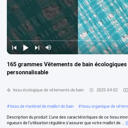
165 grammes Vêtements de bain écologiques T
personnalisable
tissu écologique de vêtements de bain
2025-04-02
#
tissu de matériel de maillot de bain
#
tissu organique de vêtem
Description du produit: L'une des caractéristiques de ce tissu inno
rigueurs de l'utilisation régulière.s'assurer que votre maillot de ...
V