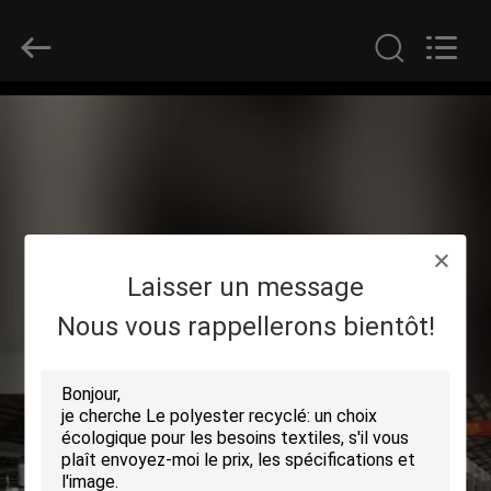
2019
-
2026
SEVNNA
TEXTILE.
All
Rights
Reserved.
MAISON
PRODUITS
VR
Laisser un message
SHOW
Nous vous rappellerons bientôt!
AU
SUJET
DE
NOUS