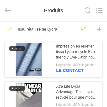
2019
-
2026
Produits
SEVNNA
TEXTILE.
All
Rights
Reserved.
MAISON
313
Tissu réutilisé de Lycra
Tissu réutilisé de
PRODUITS
vêtements de bain
Impression en relief en
tissu Lycra recyclé Eco-
VR
friendly Eye-Catching
SHOW
With Technique Fog Foil
Négociable MOQ:Negotiable
Impression métallique
LE CONTACT
150
AU
Tissu en nylon
SUJET
Xtra Life Lycra
Advantage Tissu Lycra
DE
réutilisé
recyclé pour une mode
NOUS
écologique et durable
Négociable MOQ:Negotiable