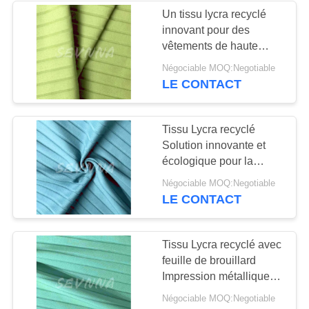
Un tissu lycra recyclé
innovant pour des
170
vêtements de haute
Tissu de Knit
performance
Négociable MOQ:Negotiable
LE CONTACT
d'Activewear
Tissu Lycra recyclé
Solution innovante et
écologique pour la
production de vêtements
164
Négociable MOQ:Negotiable
LE CONTACT
tissu d'usage de
yoga
Tissu Lycra recyclé avec
feuille de brouillard
Impression métallique
Hologramme Tricot
Négociable MOQ:Negotiable
circulaire