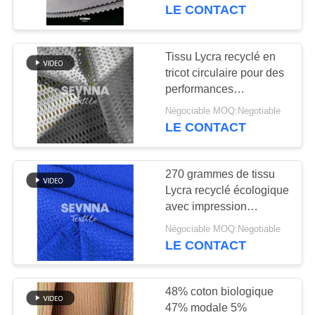
LE CONTACT
VISITE
D'USINE
Tissu Lycra recyclé en
117
tricot circulaire pour des
tissu en polyester
performances
CONTRÔLE
personnalisables
recyclé
Négociable MOQ:Negotiable
DE
LE CONTACT
QUALITÉ
270 grammes de tissu
CONTACTEZ-
Lycra recyclé écologique
NOUS
avec impression
72
holographique
Négociable MOQ:Negotiable
Tissu réutilisé de
métallique
LE CONTACT
NOUVELLES
Lycra
48% coton biologique
CAS
47% modale 5%