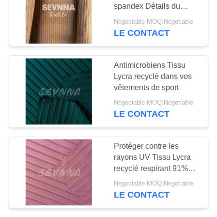
spandex Détails du
PLAN
matériau pour le tissu
Négociable MOQ:Negotiable
lycra recyclé
DU
LE CONTACT
64
SITE
Tissu de Repreve
Antimicrobiens Tissu
Lycra recyclé dans vos
PRIVACY
vêtements de sport
POLICY
Négociable MOQ:Negotiable
LE CONTACT
105
Protéger contre les
tissu écologique de
rayons UV Tissu Lycra
recyclé respirant 91%
vêtements de bain
Nylon pour vêtements
Négociable MOQ:Negotiable
LE CONTACT