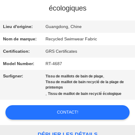
DE
écologiques
NOUS
Lieu d'origine:
Guangdong, Chine
VISITE
Nom de marque:
Recycled Swimwear Fabric
D'USINE
Certification:
GRS Certificates
Model Number:
RT-4687
CONTRÔLE
Surligner:
,
Tissu de maillots de bain de plage
Tissu de maillot de bain recyclé de la plage de
DE
printemps
,
Tissu de maillot de bain recyclé écologique
QUALITÉ
CONTACT!
CONTACTEZ-
NOUS
DÉPLIER LES DÉTAILS