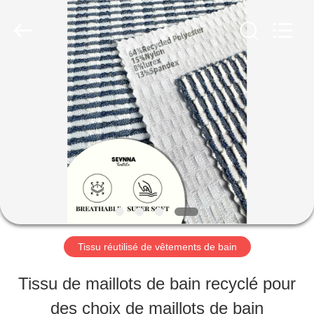
©
2019
-
2026
SEVNNA
TEXTILE.
MAISON
All
Rights
Reserved.
PRODUITS
VR
SHOW
Tissu réutilisé de vêtements de bain
AU
Tissu de maillots de bain recyclé pour
SUJET
des choix de maillots de bain