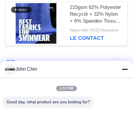
215gsm 62% Polyester
Recyclé + 32% Nylon
+ 6% Spandex Tissu
Maillot de Bain Recyclé
Négociable MOQ:Negotiable
RT-4646
LE CONTACT
Catégories populaires
Tous
John Chin
Tissu réutilisé de
Tissu en nylon
1:57 PM
vêtements de bain
réutilisé
Good day, what product are you looking for?
tissu en polyester
Tissu réutilisé de
recyclé
Lycra