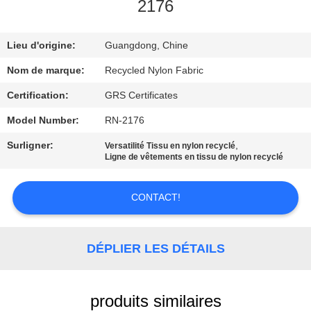
2176
VISITE
Lieu d'origine:
Guangdong, Chine
D'USINE
Nom de marque:
Recycled Nylon Fabric
CONTRÔLE
Certification:
GRS Certificates
DE
Model Number:
RN-2176
QUALITÉ
Surligner:
,
Versatilité Tissu en nylon recyclé
Ligne de vêtements en tissu de nylon recyclé
CONTACTEZ-
CONTACT!
NOUS
NOUVELLES
DÉPLIER LES DÉTAILS
CAS
produits similaires