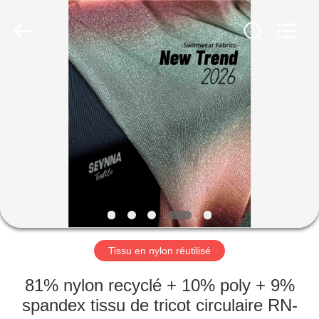
2019
-
2026
SEVNNA
TEXTILE.
All
Rights
Reserved.
MAISON
PRODUITS
VR
SHOW
AU
SUJET
Tissu en nylon réutilisé
DE
81% nylon recyclé + 10% poly + 9%
NOUS
spandex tissu de tricot circulaire RN-