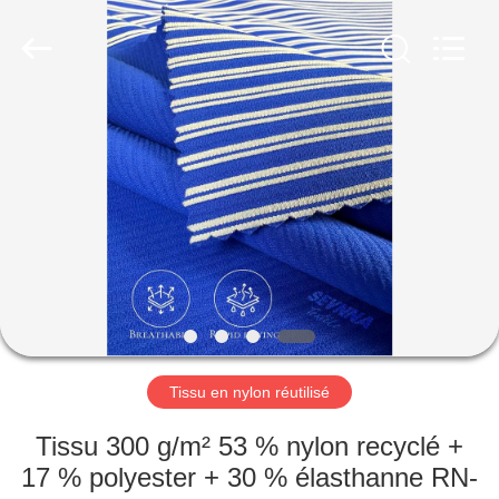
2019
-
2026
SEVNNA
TEXTILE.
All
Rights
Reserved.
MAISON
PRODUITS
VR
SHOW
AU
SUJET
Tissu en nylon réutilisé
DE
Tissu 300 g/m² 53 % nylon recyclé +
NOUS
17 % polyester + 30 % élasthanne RN-