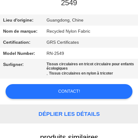
2549
VISITE
Lieu d'origine:
Guangdong, Chine
D'USINE
Nom de marque:
Recycled Nylon Fabric
CONTRÔLE
Certification:
GRS Certificates
DE
Model Number:
RN-2549
QUALITÉ
Surligner:
Tissus circulaires en tricot circulaire pour enfants
écologiques
,
Tissus circulaires en nylon à tricoter
CONTACTEZ-
NOUS
CONTACT!
NOUVELLES
DÉPLIER LES DÉTAILS
CAS
produits similaires