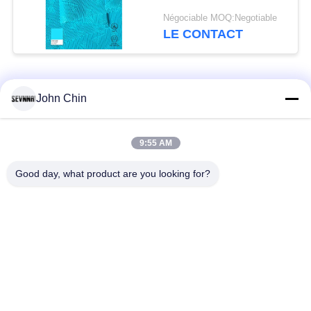
Négociable MOQ:Negotiable
LE CONTACT
Catégories populaires
Tous
John Chin
Tissu réutilisé de
Tissu en nylon
9:55 AM
vêtements de bain
réutilisé
Good day, what product are you looking for?
tissu en polyester
Tissu réutilisé de
recyclé
Lycra
tissu écologique de
Tissu de Repreve
vêtements de bain