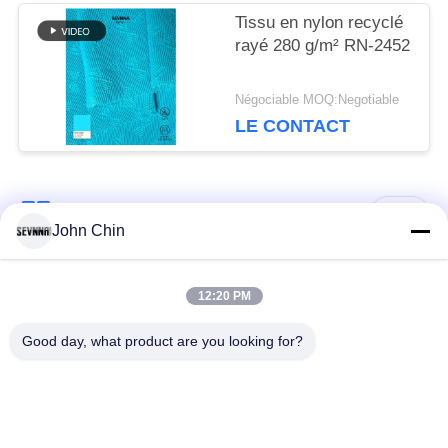
Tissu en nylon recyclé
rayé 280 g/m² RN-2452
Négociable MOQ:Negotiable
LE CONTACT
Catégories populaires
Tous
John Chin
Tissu réutilisé de
Tissu en nylon
12:20 PM
vêtements de bain
réutilisé
Good day, what product are you looking for?
tissu en polyester
Tissu réutilisé de
recyclé
Lycra