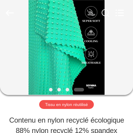
©
2019
-
2026
SEVNNA
TEXTILE.
MAISON
All
Rights
Reserved.
PRODUITS
VR
SHOW
Tissu en nylon réutilisé
AU
Contenu en nylon recyclé écologique
SUJET
88% nylon recyclé 12% spandex