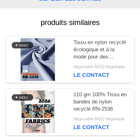
NOUVELLES
produits similaires
CAS
Tissu en nylon recyclé
écologique et à la
mode pour des
vêtements durables
PLAN
Négociable MOQ:Negotiable
LE CONTACT
DU
SITE
110 gm 100% Tissu en
bandes de nylon
recyclé RN-2536
PRIVACY
Négociable MOQ:Negotiable
LE CONTACT
POLICY