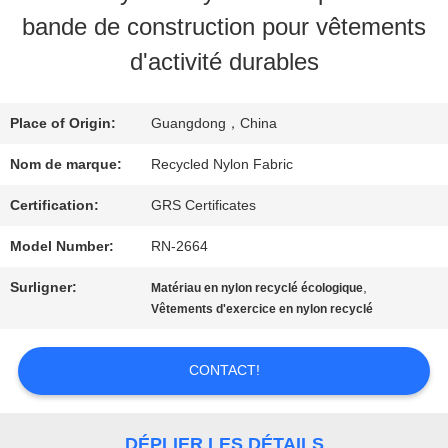
DE
bande de construction pour vêtements
NOUS
d'activité durables
VISITE
Place of Origin:
Guangdong，China
D'USINE
Nom de marque:
Recycled Nylon Fabric
Certification:
GRS Certificates
CONTRÔLE
Model Number:
RN-2664
DE
Surligner:
,
Matériau en nylon recyclé écologique
Vêtements d'exercice en nylon recyclé
QUALITÉ
CONTACT!
CONTACTEZ-
NOUS
DÉPLIER LES DÉTAILS