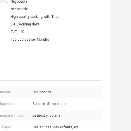
tity:
Negotiable
Négociable
High quality packing with Tube
8-15 working days
T/T, L/C
400,000 yds per Months
uction:
Des bandes
isponible:
Solide et d'impression
ction en tricot:
Le tricot circulaire
 d'âge:
Des adultes, des enfants, etc.