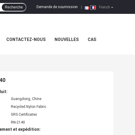
Demande de soumission
Recherche
|
French
CONTACTEZ-NOUS
NOUVELLES
CAS
140
uit:
Guangdong, Chine
Recycled Nylon Fabric
GRS Certificates
RN-2140
ement et expédition: