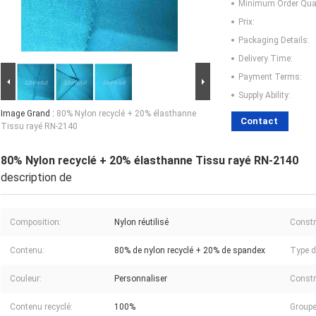
Minimum Order Quan
Prix:
Packaging Details:
Delivery Time:
Payment Terms:
Supply Ability:
Image Grand :
80% Nylon recyclé + 20% élasthanne
Contact
Tissu rayé RN-2140
80% Nylon recyclé + 20% élasthanne Tissu rayé RN-2140
description de
Composition:
Nylon réutilisé
Constr
Contenu:
80% de nylon recyclé + 20% de spandex
Type d
Couleur:
Personnaliser
Constru
Contenu recyclé:
100%
Groupe