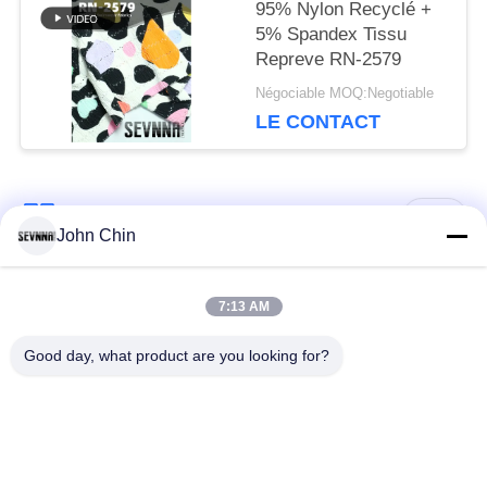
95% Nylon Recyclé +
5% Spandex Tissu
Repreve RN-2579
Négociable MOQ:Negotiable
LE CONTACT
Catégories populaires
Tous
John Chin
Tissu réutilisé de
Tissu en nylon
7:13 AM
vêtements de bain
réutilisé
Good day, what product are you looking for?
tissu en polyester
Tissu réutilisé de
recyclé
Lycra
tissu écologique de