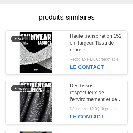
produits similaires
NOUVELLES
Haute transpiration 152
CAS
cm largeur Tissu de
reprise
Négociable MOQ:Negotiable
PLAN
LE CONTACT
DU
Des tissus
SITE
respectueux de
l'environnement et de
haute performance
PRIVACY
Négociable MOQ:Negotiable
débloquent le potentiel
LE CONTACT
des tissus de reprise
POLICY