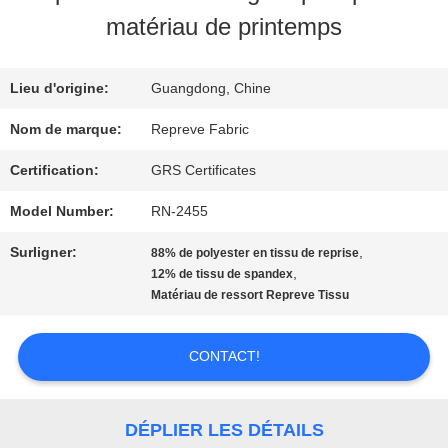
DE
matériau de printemps
NOUS
Lieu d'origine:
Guangdong, Chine
VISITE
Nom de marque:
Repreve Fabric
D'USINE
Certification:
GRS Certificates
Model Number:
RN-2455
CONTRÔLE
Surligner:
,
88% de polyester en tissu de reprise
,
12% de tissu de spandex
DE
Matériau de ressort Repreve Tissu
QUALITÉ
CONTACT!
CONTACTEZ-
DÉPLIER LES DÉTAILS
NOUS