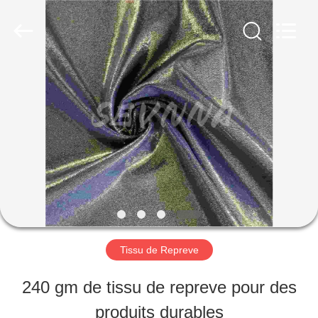
©
2019
-
2026
SEVNNA
TEXTILE.
MAISON
All
Rights
Reserved.
PRODUITS
VR
SHOW
Tissu de Repreve
AU
240 gm de tissu de repreve pour des
SUJET
produits durables