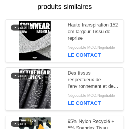
produits similaires
NOUVELLES
Haute transpiration 152
cm largeur Tissu de
reprise
CAS
Négociable MOQ:Negotiable
LE CONTACT
PLAN
DU
Des tissus
respectueux de
SITE
l'environnement et de
haute performance
Négociable MOQ:Negotiable
débloquent le potentiel
LE CONTACT
PRIVACY
des tissus de reprise
POLICY
95% Nylon Recyclé +
5% Spandex Tissu