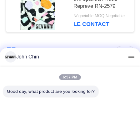
Repreve RN-2579
Négociable MOQ:Negotiable
LE CONTACT
Catégories populaires
Tous
John Chin
Tissu réutilisé de
Tissu en nylon
6:57 PM
vêtements de bain
réutilisé
Good day, what product are you looking for?
tissu en polyester
Tissu réutilisé de
recyclé
Lycra
tissu écologique de
Tissu de Repreve
vêtements de bain