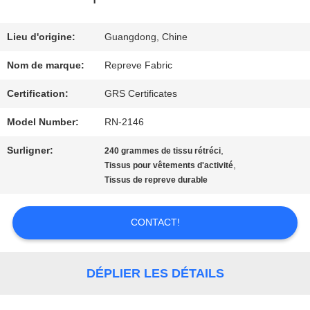
DE
NOUS
Lieu d'origine:
Guangdong, Chine
Nom de marque:
Repreve Fabric
VISITE
Certification:
GRS Certificates
D'USINE
Model Number:
RN-2146
Surligner:
,
240 grammes de tissu rétréci
CONTRÔLE
,
Tissus pour vêtements d'activité
Tissus de repreve durable
DE
QUALITÉ
CONTACT!
CONTACTEZ-
DÉPLIER LES DÉTAILS
NOUS