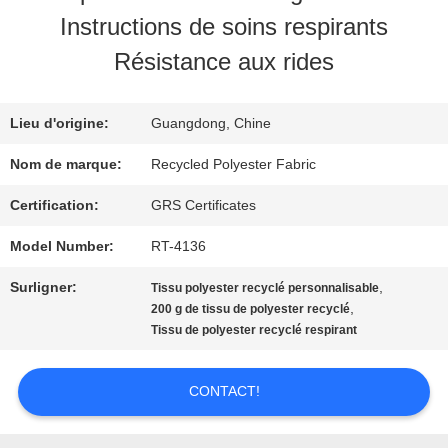
DE
Instructions de soins respirants
NOUS
Résistance aux rides
VISITE
Lieu d'origine:
Guangdong, Chine
D'USINE
Nom de marque:
Recycled Polyester Fabric
Certification:
GRS Certificates
CONTRÔLE
Model Number:
RT-4136
DE
Surligner:
,
Tissu polyester recyclé personnalisable
,
200 g de tissu de polyester recyclé
QUALITÉ
Tissu de polyester recyclé respirant
CONTACT!
CONTACTEZ-
NOUS