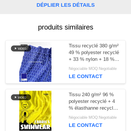
DÉPLIER LES DÉTAILS
NOUVELLES
produits similaires
CAS
Tissu recyclé 380 g/m²
49 % polyester recyclé
+ 33 % nylon + 18 %
PLAN
élasthanne pour tricot
Négociable MOQ:Negotiable
circulaire
DU
LE CONTACT
SITE
Tissu 240 g/m² 96 %
polyester recyclé + 4
PRIVACY
% élasthanne recyclé
pour tricot circulaire
Négociable MOQ:Negotiable
POLICY
LE CONTACT