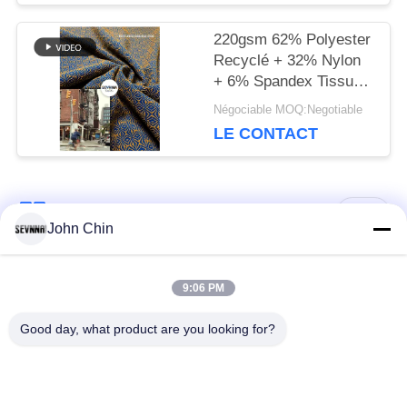
220gsm 62% Polyester
Recyclé + 32% Nylon
+ 6% Spandex Tissu
en Polyester Recyclé
Négociable MOQ:Negotiable
pour Maille Circulaire
LE CONTACT
Catégories populaires
Tous
John Chin
Tissu réutilisé de
Tissu en nylon
9:06 PM
vêtements de bain
réutilisé
Good day, what product are you looking for?
tissu en polyester
Tissu réutilisé de
recyclé
Lycra