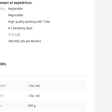
ment et expédition:
ity:
Negotiable
Négociable
High quality packing with Tube
8-12working days
T/T, L/C
400,000 yds per Months
bles
able:
- Oui, oui.
ité:
- Oui, oui.
ds:
200 g