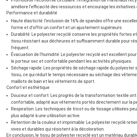
Promouvoir l'économie circulaire: l'intégration de matériaux recy
améliore l'efficacité des ressources et encourage les initiatives
Performance et durabilité
Haute élasticité: l'inclusion de 16% de spandex offre une excell
forme et d'offrir un confort et un ajustement supérieurs.
Durabilité: Le polyester recyclé conserve les propriétés fortes et 
tissu résistant aux déchirures et suffisamment durable pour rési
fréquent.
Évacuation de l'humidité: Le polyester recyclé est excellent pour 
le porteur sec et confortable pendant les activités physiques.
Séchage rapide: Les propriétés de séchage rapide du polyester s
tissu, ce qui réduit le temps nécessaire au séchage des vêtemen
maillots de bain et les vêtements de sport.
Confort et esthétique
Douceur et confort: Les progrès de la transformation textile ont
confortable, adapté aux vêtements portés directement sur la p
Respiration: Les techniques de tricot ou de tissage utilisées peu
plus adapté à une utilisation active.
Retention de la couleur et imprimable: Le polyester recyclé retien
vives et durables qui résistent à la décoloration.
En conclusion, le tissu de polyester recyclé est un matériau durabl