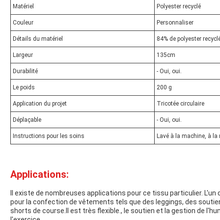
Matériel
Polyester recyclé
Couleur
Personnaliser
Détails du matériel
84% de polyester recyc
Largeur
135cm
Durabilité
- Oui, oui.
Le poids
200 g
Application du projet
Tricotée circulaire
Déplaçable
- Oui, oui.
Instructions pour les soins
Lavé à la machine, à la 
Applications:
Il existe de nombreuses applications pour ce tissu particulier. L'un 
pour la confection de vêtements tels que des leggings, des soutie
shorts de course.Il est très flexible., le soutien et la gestion de l'
l'exercice.