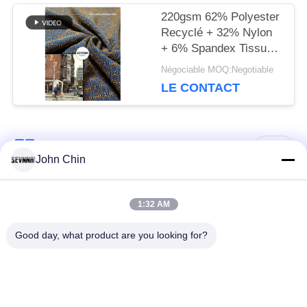
220gsm 62% Polyester
Recyclé + 32% Nylon
+ 6% Spandex Tissu
en Polyester Recyclé
Négociable MOQ:Negotiable
pour Maille Circulaire
LE CONTACT
Catégories populaires
Tous
John Chin
Tissu réutilisé de
Tissu en nylon
1:32 AM
vêtements de bain
réutilisé
Good day, what product are you looking for?
tissu en polyester
Tissu réutilisé de
recyclé
Lycra