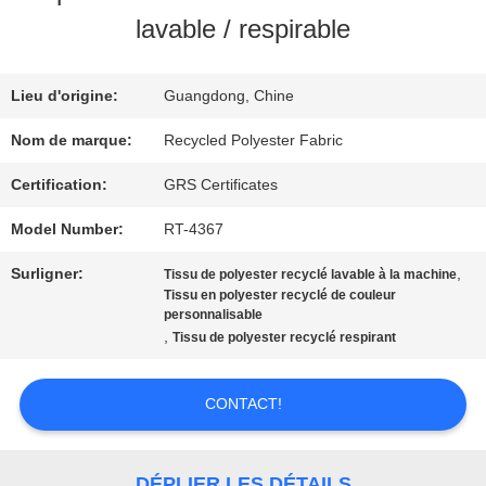
DE
lavable / respirable
NOUS
Lieu d'origine:
Guangdong, Chine
VISITE
Nom de marque:
Recycled Polyester Fabric
D'USINE
Certification:
GRS Certificates
Model Number:
RT-4367
CONTRÔLE
Surligner:
,
Tissu de polyester recyclé lavable à la machine
Tissu en polyester recyclé de couleur
DE
personnalisable
,
Tissu de polyester recyclé respirant
QUALITÉ
CONTACT!
CONTACTEZ-
NOUS
DÉPLIER LES DÉTAILS