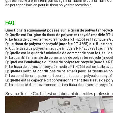
g.. Il est facile à entretenir par lavage à la machine ou à la main. 
de personnalisation pour le tissu polyester recyclable.
FAQ:
Questions fréquemment posées sur le tissu de polyester recycl
Q: Quelle est l'origine du tissu de polyester recyclé (modèle RT-
R: Le tissu de polyester recyclé (modèle RT-4265) est fabriqué à G
Q: Le tissu de polyester recyclé (modèle RT-4265) a-t-il une cert
R: Oui, le tissu de polyester recyclé (modèle RT-4265) est certifié 
Q: Quelle est la quantité minimale de commande pour le tissu d
R: La quantité minimale de commande de polyester recyclé (modèl
Q: Quel est l'emballage du tissu de polyester recyclé (modèle R
R: Le tissu de polyester recyclé (modèle RT-4265) est emballé ave
Q: Quelles sont les conditions de paiement pour les tissus en p
R: Les conditions de paiement pour les tissus en polyester recycl
Q: Quelle est la capacité d'approvisionnement des tissus de po
R: La capacité d'approvisionnement en tissu de polyester recyclé 
Sevnna Textile Co. Ltd est un fabricant de textiles professio