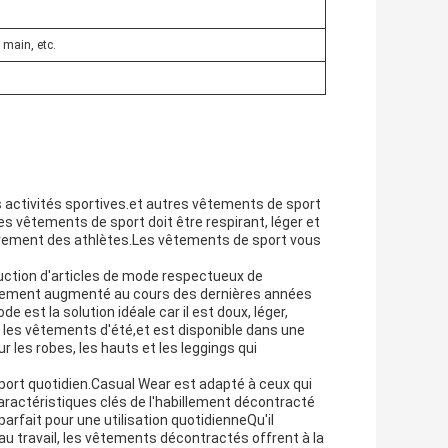
 main, etc.
 activités sportives.et autres vêtements de sport
es vêtements de sport doit être respirant, léger et
mouvement des athlètes.Les vêtements de sport vous
ction d'articles de mode respectueux de
ablement augmenté au cours des dernières années
est la solution idéale car il est doux, léger,
our les vêtements d'été,et est disponible dans une
 les robes, les hauts et les leggings qui
ort quotidien.Casual Wear est adapté à ceux qui
caractéristiques clés de l'habillement décontracté
 parfait pour une utilisation quotidienneQu'il
u travail, les vêtements décontractés offrent à la