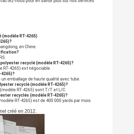
Contactez-nous pour en savoir plus sur nos services
é (modèle RT-4265)
4265)?
uangdong, en Chine.
ification?
GRS.
e polyester recyclé (modèle RT-4265)?
e RT-4265) est négociable.
T-4265)?
c un emballage de haute qualité avec tube.
olyester recyclé (modèle RT-4265)?
é (modèle RT-4265) sont T/T et L/C.
lyester recyclés (modèle RT-4265)?
(modèle RT-4265) est de 400 000 yards par mois.
nnel créé en 2012.