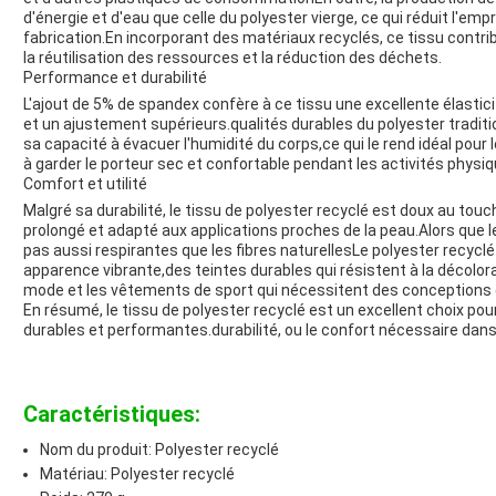
d'énergie et d'eau que celle du polyester vierge, ce qui réduit l'e
fabrication.En incorporant des matériaux recyclés, ce tissu contr
la réutilisation des ressources et la réduction des déchets.
Performance et durabilité
L'ajout de 5% de spandex confère à ce tissu une excellente élasticité
et un ajustement supérieurs.qualités durables du polyester tradit
sa capacité à évacuer l'humidité du corps,ce qui le rend idéal pou
à garder le porteur sec et confortable pendant les activités physiq
Comfort et utilité
Malgré sa durabilité, le tissu de polyester recyclé est doux au touc
prolongé et adapté aux applications proches de la peau.Alors que 
pas aussi respirantes que les fibres naturellesLe polyester recyclé
apparence vibrante,des teintes durables qui résistent à la décolora
mode et les vêtements de sport qui nécessitent des conceptions
En résumé, le tissu de polyester recyclé est un excellent choix pou
durables et performantes.durabilité, ou le confort nécessaire da
Caractéristiques:
Nom du produit: Polyester recyclé
Matériau: Polyester recyclé