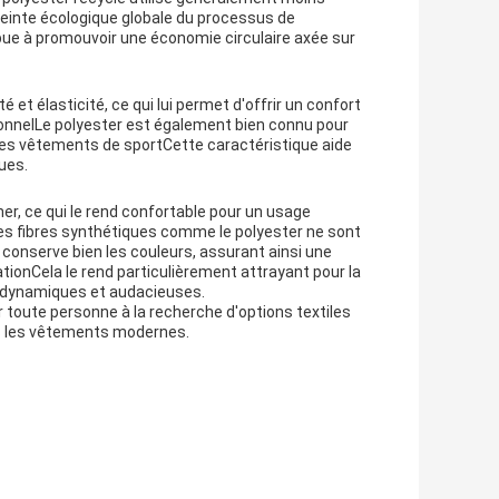
mpreinte écologique globale du processus de
ibue à promouvoir une économie circulaire axée sur
 et élasticité, ce qui lui permet d'offrir un confort
ionnelLe polyester est également bien connu pour
r les vêtements de sportCette caractéristique aide
ues.
her, ce qui le rend confortable pour un usage
les fibres synthétiques comme le polyester ne sont
 conserve bien les couleurs, assurant ainsi une
tionCela le rend particulièrement attrayant pour la
 dynamiques et audacieuses.
r toute personne à la recherche d'options textiles
ns les vêtements modernes.