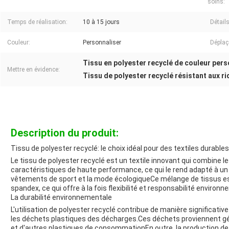
soins:
Temps de réalisation:
10 à 15 jours
Détails
Couleur:
Personnaliser
Déplaç
Tissu en polyester recyclé de couleur pers
Mettre en évidence:
Tissu de polyester recyclé résistant aux r
Description du produit:
Tissu de polyester recyclé: le choix idéal pour des textiles durabl
Le tissu de polyester recyclé est un textile innovant qui combine le
caractéristiques de haute performance, ce qui le rend adapté à un l
vêtements de sport et la mode écologiqueCe mélange de tissus est
spandex, ce qui offre à la fois flexibilité et responsabilité environ
La durabilité environnementale
L'utilisation de polyester recyclé contribue de manière significati
les déchets plastiques des décharges.Ces déchets proviennent gé
et d'autres plastiques de consommationEn outre, la production de