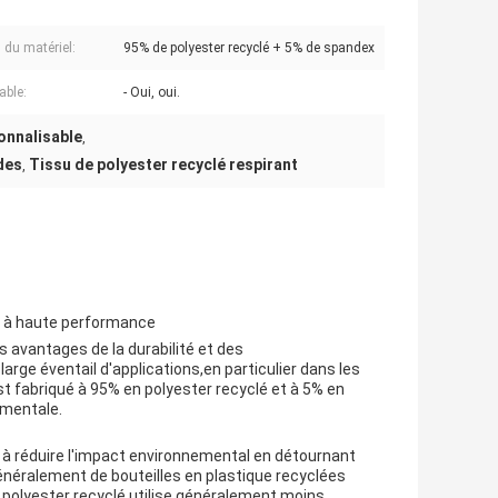
 du matériel:
95% de polyester recyclé + 5% de spandex
able:
- Oui, oui.
onnalisable
,
ides
Tissu de polyester recyclé respirant
,
es à haute performance
s avantages de la durabilité et des
arge éventail d'applications,en particulier dans les
 fabriqué à 95% en polyester recyclé et à 5% en
nementale.
ve à réduire l'impact environnemental en détournant
néralement de bouteilles en plastique recyclées
 polyester recyclé utilise généralement moins