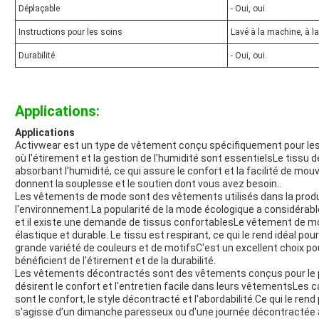
Déplaçable
- Oui, oui.
Instructions pour les soins
Lavé à la machine, à la
Durabilité
- Oui, oui.
Applications:
Applications
Activwear est un type de vêtement conçu spécifiquement pour les
où l'étirement et la gestion de l'humidité sont essentielsLe tissu d
absorbant l'humidité, ce qui assure le confort et la facilité de 
donnent la souplesse et le soutien dont vous avez besoin..
Les vêtements de mode sont des vêtements utilisés dans la produ
l'environnement.La popularité de la mode écologique a considér
et il existe une demande de tissus confortablesLe vêtement de mode 
élastique et durable. Le tissu est respirant, ce qui le rend idéal p
grande variété de couleurs et de motifsC'est un excellent choix pour
bénéficient de l'étirement et de la durabilité.
Les vêtements décontractés sont des vêtements conçus pour le p
désirent le confort et l'entretien facile dans leurs vêtementsLes 
sont le confort, le style décontracté et l'abordabilité.Ce qui le rend
s'agisse d'un dimanche paresseux ou d'une journée décontractée a