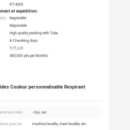
RT-4265
ment et expédition:
ity:
Negotiable
Négociable
High quality packing with Tube
8-12working days
T/T, L/C
400,000 yds per Months
rides Couleur personnalisable Respirant
ance aux rides:
- Oui, oui.
ctions pour les
machine lavable, main lavable, etc.