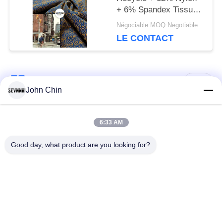
+ 6% Spandex Tissu
en Polyester Recyclé
Négociable MOQ:Negotiable
pour Maille Circulaire
LE CONTACT
Catégories populaires
Tous
John Chin
Tissu réutilisé de
Tissu en nylon
6:33 AM
vêtements de bain
réutilisé
Good day, what product are you looking for?
tissu en polyester
Tissu réutilisé de
recyclé
Lycra
tissu écologique de
Tissu de Repreve
vêtements de bain