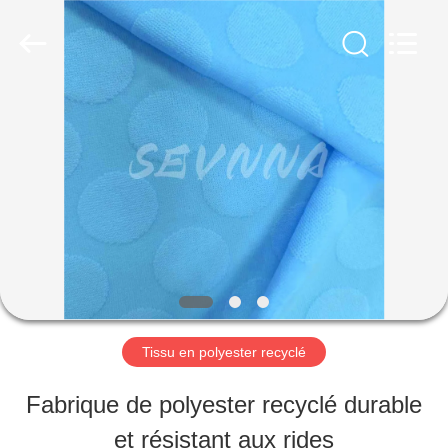
©
2019
-
2026
SEVNNA
TEXTILE.
MAISON
All
Rights
Reserved.
PRODUITS
VR
SHOW
Tissu en polyester recyclé
AU
Fabrique de polyester recyclé durable
SUJET
et résistant aux rides