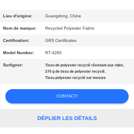
DE
NOUS
Lieu d'origine:
Guangdong, Chine
Nom de marque:
Recycled Polyester Fabric
VISITE
Certification:
GRS Certificates
D'USINE
Model Number:
RT-4265
Surligner:
,
Tissu de polyester recyclé résistant aux rides
CONTRÔLE
,
270 g de tissu de polyester recyclé
Tissu polyester recyclé sur mesure
DE
QUALITÉ
CONTACT!
CONTACTEZ-
DÉPLIER LES DÉTAILS
NOUS