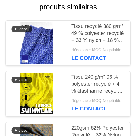
produits similaires
NOUVELLES
Tissu recyclé 380 g/m²
49 % polyester recyclé
+ 33 % nylon + 18 %
CAS
élasthanne pour tricot
Négociable MOQ:Negotiable
circulaire
LE CONTACT
PLAN
DU
Tissu 240 g/m² 96 %
polyester recyclé + 4
SITE
% élasthanne recyclé
pour tricot circulaire
Négociable MOQ:Negotiable
LE CONTACT
PRIVACY
POLICY
220gsm 62% Polyester
Recyclé + 32% Nylon