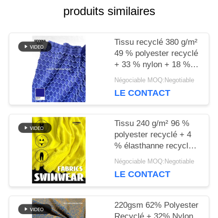
produits similaires
NOUVELLES
Tissu recyclé 380 g/m²
49 % polyester recyclé
+ 33 % nylon + 18 %
CAS
élasthanne pour tricot
Négociable MOQ:Negotiable
circulaire
LE CONTACT
PLAN
DU
Tissu 240 g/m² 96 %
polyester recyclé + 4
SITE
% élasthanne recyclé
pour tricot circulaire
Négociable MOQ:Negotiable
LE CONTACT
PRIVACY
POLICY
220gsm 62% Polyester
Recyclé + 32% Nylon