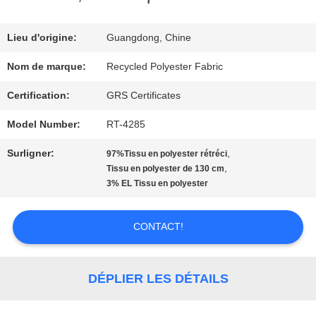
DE
NOUS
Lieu d'origine:
Guangdong, Chine
Nom de marque:
Recycled Polyester Fabric
VISITE
Certification:
GRS Certificates
D'USINE
Model Number:
RT-4285
Surligner:
,
97%Tissu en polyester rétréci
CONTRÔLE
,
Tissu en polyester de 130 cm
3% EL Tissu en polyester
DE
QUALITÉ
CONTACT!
CONTACTEZ-
DÉPLIER LES DÉTAILS
NOUS