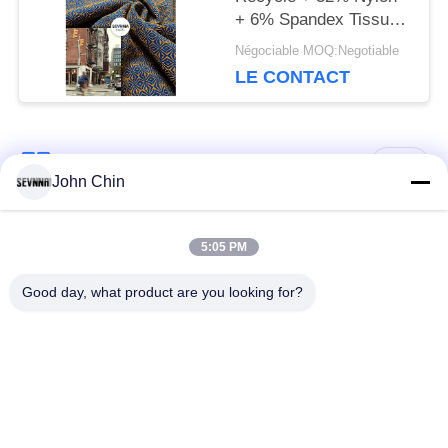
+ 6% Spandex Tissu
en Polyester Recyclé
Négociable MOQ:Negotiable
pour Maille Circulaire
LE CONTACT
Catégories populaires
Tous
John Chin
Tissu réutilisé de
Tissu en nylon
5:05 PM
vêtements de bain
réutilisé
Good day, what product are you looking for?
tissu en polyester
Tissu réutilisé de
recyclé
Lycra
tissu écologique de
Tissu de Repreve
vêtements de bain