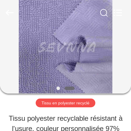
©
2019
-
2026
SEVNNA
TEXTILE.
MAISON
All
Rights
Reserved.
PRODUITS
VR
SHOW
Tissu en polyester recyclé
AU
Tissu polyester recyclable résistant à
SUJET
l'usure, couleur personnalisée 97%