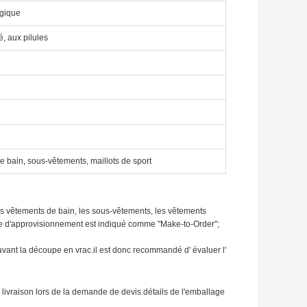
ogique
é, aux pilules
e bain, sous-vêtements, maillots de sport
les vêtements de bain, les sous-vêtements, les vêtements
ype d'approvisionnement est indiqué comme "Make-to-Order";
i avant la découpe en vrac.il est donc recommandé d' évaluer l'
de livraison lors de la demande de devis.détails de l'emballage