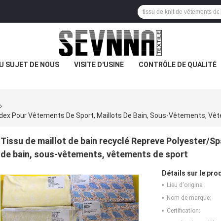
U SUJET DE NOUS
VISITE D'USINE
CONTRÔLE DE QUALITÉ
ndex Pour Vêtements De Sport, Maillots De Bain, Sous-Vêtements, Vê
Tissu de maillot de bain recyclé Repreve Polyester/S
de bain, sous-vêtements, vêtements de sport
Détails sur le prod
Lieu d'origine:
Nom de marque:
Certification: