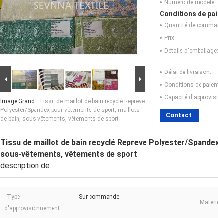
Numéro de modèle:
Conditions de pai
Quantité de comma
Prix:
Détails d'emballage:
Délai de livraison:
Conditions de paiem
Capacité d'approvis
Image Grand :
Tissu de maillot de bain recyclé Repreve
Polyester/Spandex pour vêtements de sport, maillots
Contact
de bain, sous-vêtements, vêtements de sport
Tissu de maillot de bain recyclé Repreve Polyester/Spandex
sous-vêtements, vêtements de sport
description de
Type
Sur commande
Matérie
d'approvisionnement: