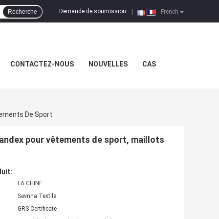
Demande de soumission
Recherche
|
French
CONTACTEZ-NOUS
NOUVELLES
CAS
tements De Sport
pandex pour vêtements de sport, maillots
uit:
LA CHINE
Sevnna Textile
GRS Certificate