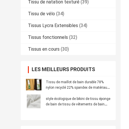
Tissu de natation texturé
(39)
Tissu de vélo
(34)
Tissus Lycra Extensibles
(34)
Tissus fonctionnels
(32)
Tissus en cours
(30)
LES MEILLEURS PRODUITS
Tissu de maillot de bain durable 78%
nylon recyclé 22% spandex de matériaux
recyclés
style écologique de bikini de tissu éponge
de bain de tissu de vêtements de bain
réutilisé par largeur de 155cm