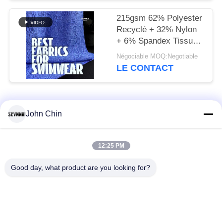
215gsm 62% Polyester
Recyclé + 32% Nylon
+ 6% Spandex Tissu
Maillot de Bain Recyclé
Négociable MOQ:Negotiable
RT-4646
LE CONTACT
Catégories populaires
Tous
John Chin
Tissu réutilisé de
Tissu en nylon
12:25 PM
vêtements de bain
réutilisé
Good day, what product are you looking for?
tissu en polyester
Tissu réutilisé de
recyclé
Lycra