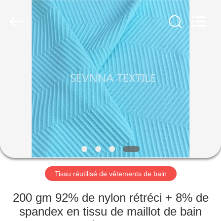
2019
-
2026
SEVNNA
TEXTILE.
All
Rights
Reserved.
MAISON
PRODUITS
VR
SHOW
AU
SUJET
Tissu réutilisé de vêtements de bain
DE
200 gm 92% de nylon rétréci + 8% de
NOUS
spandex en tissu de maillot de bain