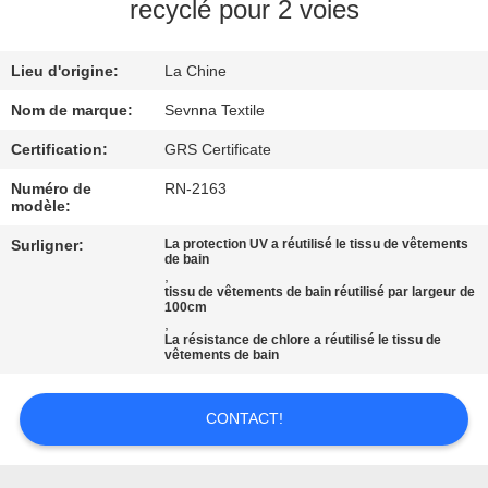
recyclé pour 2 voies
VISITE
Lieu d'origine:
La Chine
D'USINE
Nom de marque:
Sevnna Textile
CONTRÔLE
Certification:
GRS Certificate
DE
Numéro de
RN-2163
modèle:
QUALITÉ
Surligner:
La protection UV a réutilisé le tissu de vêtements
de bain
,
CONTACTEZ-
tissu de vêtements de bain réutilisé par largeur de
100cm
NOUS
,
La résistance de chlore a réutilisé le tissu de
vêtements de bain
NOUVELLES
CONTACT!
CAS