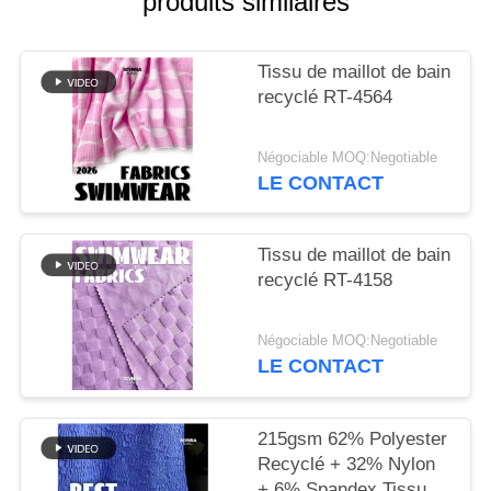
produits similaires
PLAN
Tissu de maillot de bain
DU
recyclé RT-4564
SITE
Négociable MOQ:Negotiable
PRIVACY
LE CONTACT
POLICY
Tissu de maillot de bain
recyclé RT-4158
Négociable MOQ:Negotiable
LE CONTACT
215gsm 62% Polyester
Recyclé + 32% Nylon
+ 6% Spandex Tissu