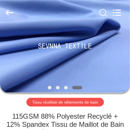
2019
-
2026
SEVNNA
TEXTILE.
All
Rights
Reserved.
MAISON
PRODUITS
VR
SHOW
AU
SUJET
Tissu réutilisé de vêtements de bain
DE
115GSM 88% Polyester Recyclé +
NOUS
12% Spandex Tissu de Maillot de Bain