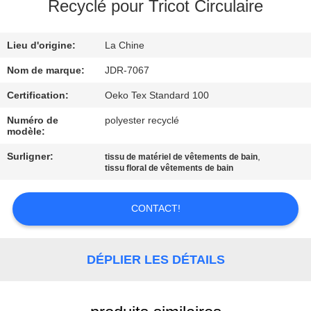
Recyclé pour Tricot Circulaire
VISITE
Lieu d'origine:
La Chine
D'USINE
Nom de marque:
JDR-7067
CONTRÔLE
Certification:
Oeko Tex Standard 100
DE
Numéro de
polyester recyclé
modèle:
QUALITÉ
Surligner:
,
tissu de matériel de vêtements de bain
tissu floral de vêtements de bain
CONTACTEZ-
NOUS
CONTACT!
NOUVELLES
DÉPLIER LES DÉTAILS
CAS