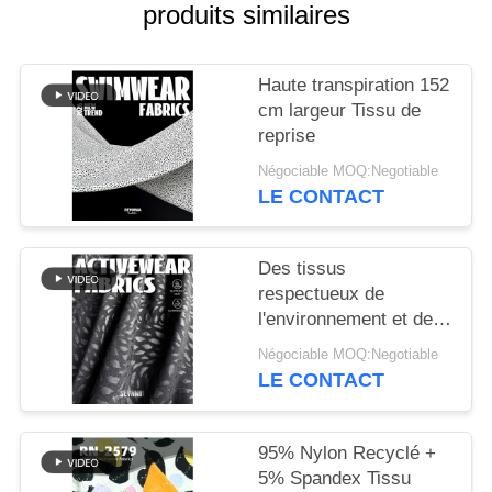
produits similaires
PLAN
DU
Haute transpiration 152
SITE
cm largeur Tissu de
reprise
Négociable MOQ:Negotiable
PRIVACY
LE CONTACT
POLICY
Des tissus
respectueux de
l'environnement et de
haute performance
Négociable MOQ:Negotiable
débloquent le potentiel
LE CONTACT
des tissus de reprise
95% Nylon Recyclé +
5% Spandex Tissu