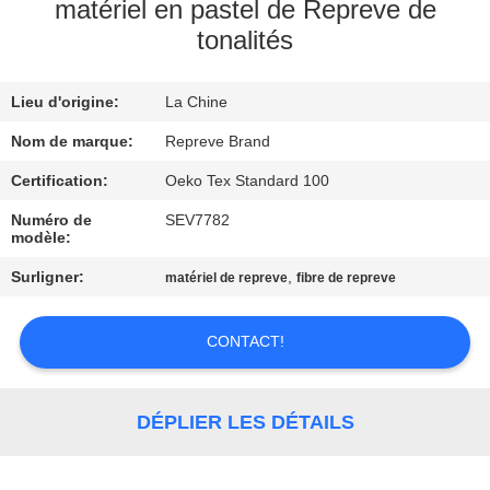
matériel en pastel de Repreve de
tonalités
VISITE
D'USINE
Lieu d'origine:
La Chine
CONTRÔLE
Nom de marque:
Repreve Brand
DE
Certification:
Oeko Tex Standard 100
QUALITÉ
Numéro de
SEV7782
modèle:
Surligner:
,
matériel de repreve
fibre de repreve
CONTACTEZ-
NOUS
CONTACT!
NOUVELLES
DÉPLIER LES DÉTAILS
CAS