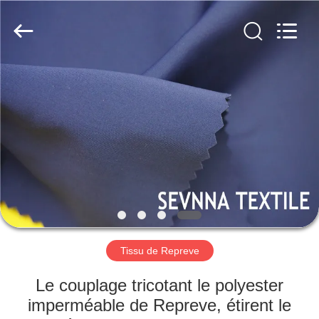
2019
-
2026
SEVNNA
TEXTILE.
All
Rights
Reserved.
MAISON
PRODUITS
VR
SHOW
AU
SUJET
Tissu de Repreve
DE
Le couplage tricotant le polyester
NOUS
imperméable de Repreve, étirent le