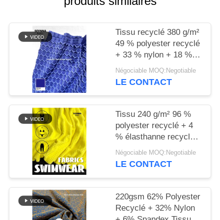
produits similaires
PLAN
Tissu recyclé 380 g/m²
DU
49 % polyester recyclé
SITE
+ 33 % nylon + 18 %
élasthanne pour tricot
Négociable MOQ:Negotiable
circulaire
PRIVACY
LE CONTACT
POLICY
Tissu 240 g/m² 96 %
polyester recyclé + 4
% élasthanne recyclé
pour tricot circulaire
Négociable MOQ:Negotiable
LE CONTACT
220gsm 62% Polyester
Recyclé + 32% Nylon
+ 6% Spandex Tissu