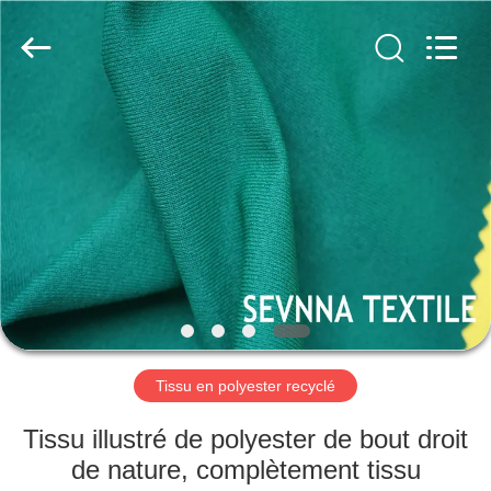
2019
-
2026
SEVNNA
TEXTILE.
All
Rights
Reserved.
MAISON
PRODUITS
VR
SHOW
AU
SUJET
Tissu en polyester recyclé
DE
Tissu illustré de polyester de bout droit
NOUS
de nature, complètement tissu