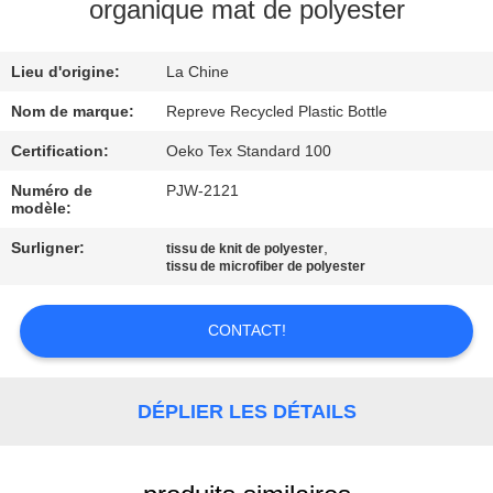
organique mat de polyester
VISITE
Lieu d'origine:
La Chine
D'USINE
Nom de marque:
Repreve Recycled Plastic Bottle
CONTRÔLE
Certification:
Oeko Tex Standard 100
DE
Numéro de
PJW-2121
modèle:
QUALITÉ
Surligner:
,
tissu de knit de polyester
tissu de microfiber de polyester
CONTACTEZ-
NOUS
CONTACT!
NOUVELLES
DÉPLIER LES DÉTAILS
CAS