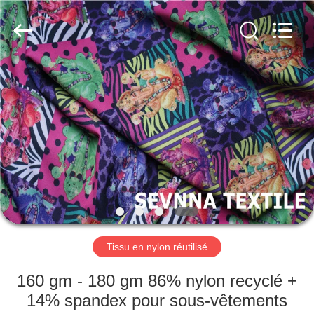
2019
-
2026
SEVNNA
TEXTILE.
All
Rights
Reserved.
MAISON
PRODUITS
VR
SHOW
AU
SUJET
Tissu en nylon réutilisé
DE
160 gm - 180 gm 86% nylon recyclé +
NOUS
14% spandex pour sous-vêtements