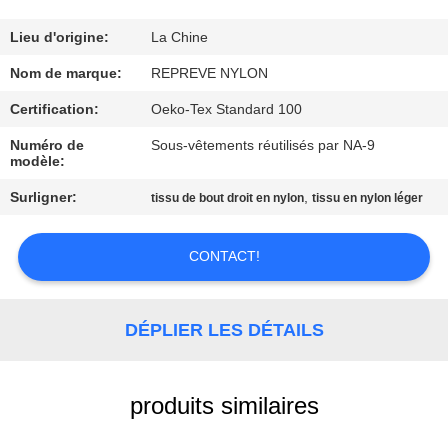
VISITE
Lieu d'origine:
La Chine
D'USINE
Nom de marque:
REPREVE NYLON
Certification:
Oeko-Tex Standard 100
CONTRÔLE
Numéro de
Sous-vêtements réutilisés par NA-9
modèle:
DE
QUALITÉ
Surligner:
,
tissu de bout droit en nylon
tissu en nylon léger
CONTACT!
CONTACTEZ-
NOUS
DÉPLIER LES DÉTAILS
NOUVELLES
produits similaires
CAS