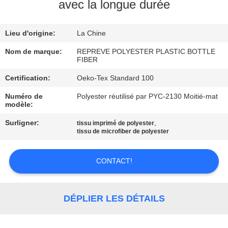
avec la longue durée
VISITE
Lieu d'origine:
La Chine
D'USINE
Nom de marque:
REPREVE POLYESTER PLASTIC BOTTLE
FIBER
CONTRÔLE
Certification:
Oeko-Tex Standard 100
DE
Numéro de
Polyester réutilisé par PYC-2130 Moitié-mat
QUALITÉ
modèle:
Surligner:
,
tissu imprimé de polyester
CONTACTEZ-
tissu de microfiber de polyester
NOUS
CONTACT!
NOUVELLES
DÉPLIER LES DÉTAILS
CAS