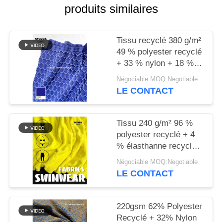
produits similaires
PLAN
DU
Tissu recyclé 380 g/m²
SITE
49 % polyester recyclé
+ 33 % nylon + 18 %
élasthanne pour tricot
PRIVACY
Négociable MOQ:Negotiable
circulaire
LE CONTACT
POLICY
Tissu 240 g/m² 96 %
polyester recyclé + 4
% élasthanne recyclé
pour tricot circulaire
Négociable MOQ:Negotiable
LE CONTACT
220gsm 62% Polyester
Recyclé + 32% Nylon