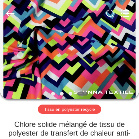
2019
-
2026
SEVNNA
TEXTILE.
All
Rights
Reserved.
MAISON
PRODUITS
VR
SHOW
AU
SUJET
Tissu en polyester recyclé
DE
Chlore solide mélangé de tissu de
NOUS
polyester de transfert de chaleur anti-